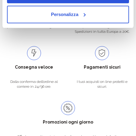
Oltre 50.000 prodotti
Spedizione gratuita
Personalizza
Catalogo prodotti ampio e completo
Con un acquisto minimo di 29.90 €
per soddisfare tutte le esigenze.
la spedizione la regaliamo noi.
Spedizioni in tutta Europa a 20€.
Consegna veloce
Pagamenti sicuri
Dalla conferma dell’ordine al
I tuoi acquisti on line protetti e
corriere in 24/96 ore.
sicuri.
Promozioni ogni giorno