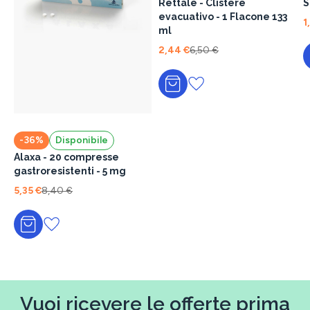
Rettale - Clistere
S
evacuativo - 1 Flacone 133
1
ml
2,44 €
6,50 €
Aggiungi al carrello
-36%
Disponibile
Alaxa - 20 compresse
gastroresistenti - 5 mg
5,35 €
8,40 €
Aggiungi al carrello
Vuoi ricevere le offerte prima