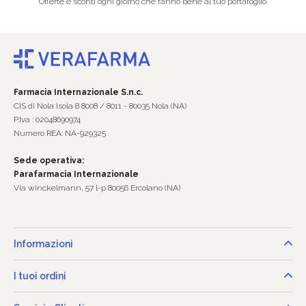
Offerte e sconti ogni giorno che fanno bene al tuo portafoglio.
Farmacia Internazionale S.n.c.
CIS di Nola Isola 8 8008 / 8011 - 80035 Nola (NA)
P.Iva : 02048690974
Numero REA: NA-929325
Sede operativa:
Parafarmacia Internazionale
Via winckelmann, 57 l-p 80056 Ercolano (NA)
Informazioni
I tuoi ordini