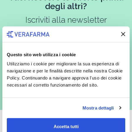
degli altri?
Iscriviti alla newsletter
In qualità di interessato, avendo letto l’informativa
Privacy Policy
Questo sito web utilizza i cookie
redatta ai sensi del Regolamento EU 2016/679, acconsento
espressamente al trattamento dei miei dati personali per finalità
Utilizziamo i cookie per migliorare la sua esperienza di
commerciali da parte di Verafarma, tra cui invio di comunicazioni
marketing (con modalità telematiche - quali ad es. newsletter ed e-mail
navigazione e per le finalità descritte nella nostra Cookie
con inviti e comunicazioni commerciali - e modalità tradizionali, quali ad
Policy. Continuando a navigare approva l'uso dei cookie
es. posta cartacea)
necessari al corretto funzionamento del sito.
Mostra dettagli
Accetta tutti