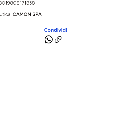
8019808171838
utica:
CAMON SPA
Condividi