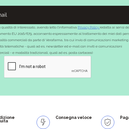
 qualità di interessato, avendo letto l’informativa
Privacy Policy
redatta ai sensi de
mento EU 2016/679, acconsento espressamente al trattamento dei miei dati pers
nalità commerciali da parte di Verafarma, tra cui invio di comunicazioni marketing
tà telematiche - quali ad es. newsletter ed e-mail con inviti e comunicazioni
ciali - e modalità tradizionali, quali ad es. posta cartacea)
dizione
Consegna veloce
Paga
uita