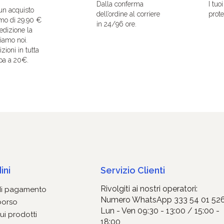
Dalla conferma
I tuo
un acquisto
dell’ordine al corriere
protet
mo di 29.90 €
in 24/96 ore.
edizione la
iamo noi.
zioni in tutta
pa a 20€.
ini
Servizio Clienti
Rivolgiti ai nostri operatori:
di pagamento
Numero WhatsApp 333 54 01 52
borso
Lun - Ven 09:30 - 13:00 / 15:00 -
ui prodotti
18:00