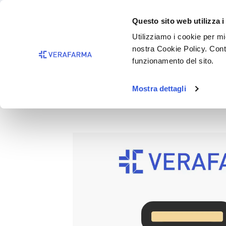
Passa al contenuto principale
BISOGNO 
Questo sito web utilizza i
Salta alla ricerca
Utilizziamo i cookie per mig
nostra Cookie Policy. Cont
Passa alla navigazione principale
funzionamento del sito.
Mostra dettagli
GIOCO GATTO OSCILLANTE 
Salta la galleria di immagini