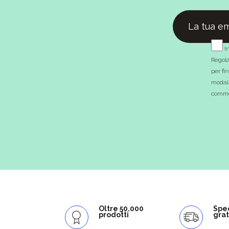
In
Regola
per fi
modali
commer
Oltre 50.000
Spe
prodotti
grat