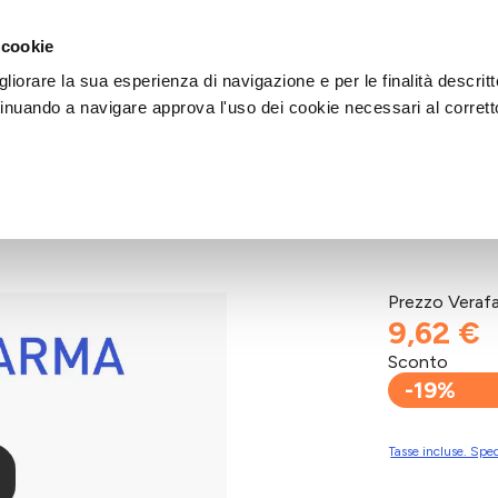
DI AIUTO?
CHIAMACI AL NUMERO 030 764 1124
(LUN-VEN / 9:30-13:00 / 15
 cookie
liorare la sua esperienza di navigazione e per le finalità descritt
inuando a navigare approva l'uso dei cookie necessari al corrett
C/PIUMA
Prezzo Veraf
9,62 €
Sconto
-19%
Tasse incluse. Sped