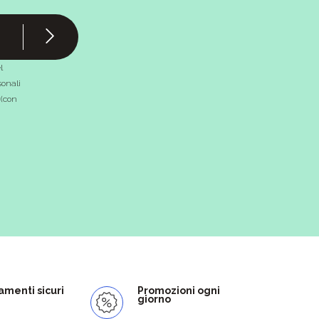
l
onali
 (con
menti sicuri
Promozioni ogni
giorno