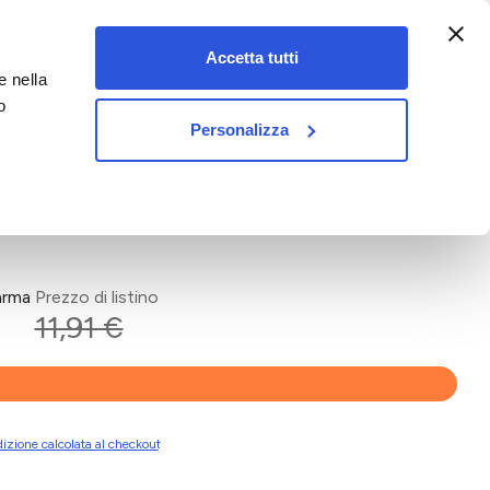
:00-18:00)
Accetta tutti
e nella
vet&pet
o
Personalizza
arma
Prezzo di listino
11,91 €
izione calcolata al checkout