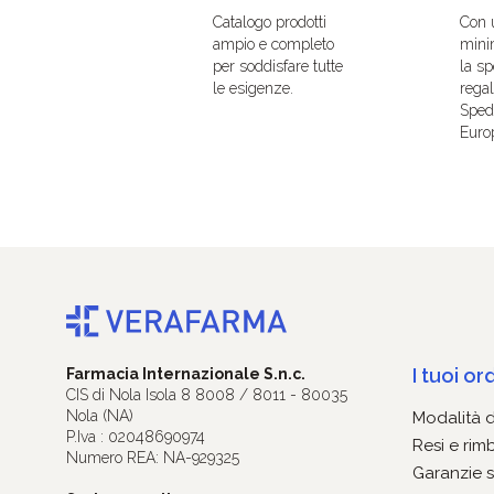
Catalogo prodotti
Con 
ampio e completo
mini
per soddisfare tutte
la sp
le esigenze.
regal
Spedi
Euro
I tuoi ord
Farmacia Internazionale S.n.c.
CIS di Nola Isola 8 8008 / 8011 - 80035
Nola (NA)
Modalità 
P.Iva : 02048690974
Resi e rim
Numero REA: NA-929325
Garanzie s