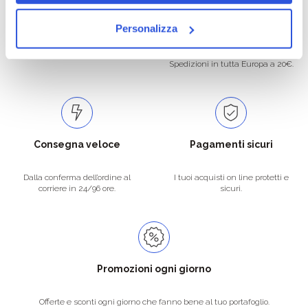
Oltre 50.000 prodotti
Spedizione gratuita
Personalizza
Catalogo prodotti ampio e completo
Con un acquisto minimo di 29.90 €
per soddisfare tutte le esigenze.
la spedizione la regaliamo noi.
Spedizioni in tutta Europa a 20€.
Consegna veloce
Pagamenti sicuri
Dalla conferma dell’ordine al
I tuoi acquisti on line protetti e
corriere in 24/96 ore.
sicuri.
Promozioni ogni giorno
Offerte e sconti ogni giorno che fanno bene al tuo portafoglio.