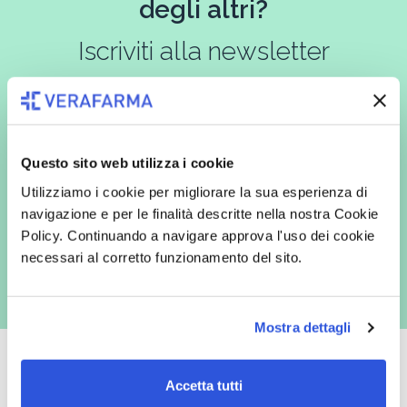
degli altri?
Iscriviti alla newsletter
In qualità di interessato, avendo letto l’informativa
Privacy Policy
redatta ai sensi del Regolamento EU 2016/679, acconsento
Questo sito web utilizza i cookie
espressamente al trattamento dei miei dati personali per finalità
commerciali da parte di Verafarma, tra cui invio di comunicazioni
Utilizziamo i cookie per migliorare la sua esperienza di
marketing (con modalità telematiche - quali ad es. newsletter ed e-mail
navigazione e per le finalità descritte nella nostra Cookie
con inviti e comunicazioni commerciali - e modalità tradizionali, quali ad
es. posta cartacea)
Policy. Continuando a navigare approva l'uso dei cookie
necessari al corretto funzionamento del sito.
Mostra dettagli
Accetta tutti