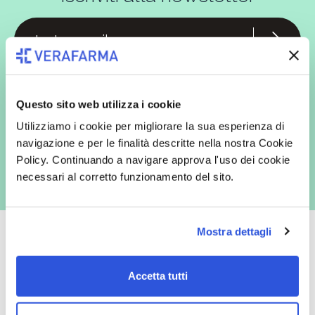
In qualità di interessato, avendo letto l’informativa
Privacy Policy
redatta ai sensi del Regolamento EU 2016/679, acconsento
espressamente al trattamento dei miei dati personali per finalità
commerciali da parte di Verafarma, tra cui invio di comunicazioni
Questo sito web utilizza i cookie
marketing (con modalità telematiche - quali ad es. newsletter ed e-mail
con inviti e comunicazioni commerciali - e modalità tradizionali, quali ad
Utilizziamo i cookie per migliorare la sua esperienza di
es. posta cartacea)
navigazione e per le finalità descritte nella nostra Cookie
Policy. Continuando a navigare approva l'uso dei cookie
necessari al corretto funzionamento del sito.
Mostra dettagli
Accetta tutti
Oltre 50.000 prodotti
Spedizione gratuita
Catalogo prodotti ampio e completo
Con un acquisto minimo di 29.90 €