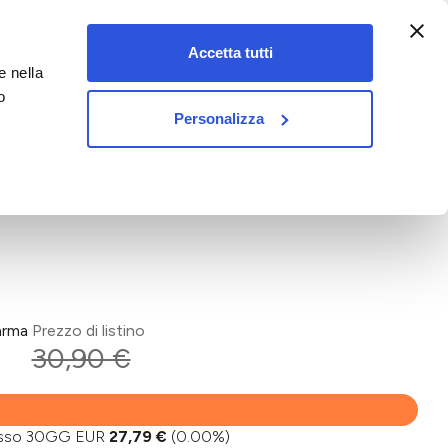
:00-18:00)
Accetta tutti
e nella
vet&pet
o
Personalizza
arma
Prezzo di listino
30,90 €
basso 30GG EUR
27,79 €
(0.00%)