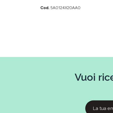
Cod.
5A0124X20AA0
Vuoi ric