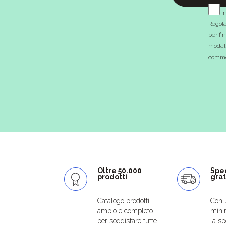
In
Regola
per fi
modali
commer
Oltre 50.000
Spe
prodotti
grat
Catalogo prodotti
Con 
ampio e completo
mini
per soddisfare tutte
la sp