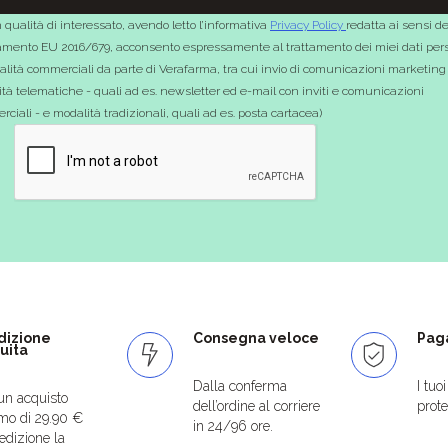
 qualità di interessato, avendo letto l’informativa
Privacy Policy
redatta ai sensi de
mento EU 2016/679, acconsento espressamente al trattamento dei miei dati pers
nalità commerciali da parte di Verafarma, tra cui invio di comunicazioni marketing
tà telematiche - quali ad es. newsletter ed e-mail con inviti e comunicazioni
ciali - e modalità tradizionali, quali ad es. posta cartacea)
dizione
Consegna veloce
Paga
uita
Dalla conferma
I tuo
un acquisto
dell’ordine al corriere
protet
mo di 29.90 €
in 24/96 ore.
edizione la