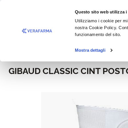
Passa al contenuto principale
BISOGNO 
Questo sito web utilizza i
Salta alla ricerca
Utilizziamo i cookie per mig
nostra Cookie Policy. Cont
Passa alla navigazione principale
funzionamento del sito.
Mostra dettagli
Home
Benessere
GIBAUD CLASSIC CINT POST
Salta la galleria di immagini