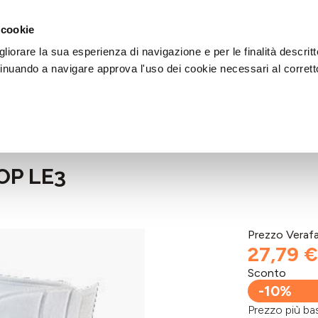
DI AIUTO?
CHIAMACI AL NUMERO 030 764 1124
(LUN-VEN / 9:30-13:00 / 15
 cookie
liorare la sua esperienza di navigazione e per le finalità descritt
inuando a navigare approva l'uso dei cookie necessari al corrett
OP LE3
Prezzo Veraf
27,79 €
Sconto
-10%
Prezzo più 