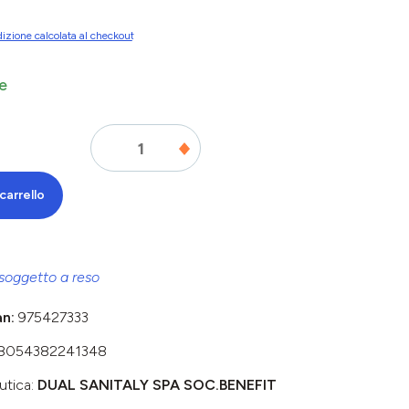
izione calcolata al checkout
e
carrello
soggetto a reso
an:
975427333
8054382241348
utica:
DUAL SANITALY SPA SOC.BENEFIT