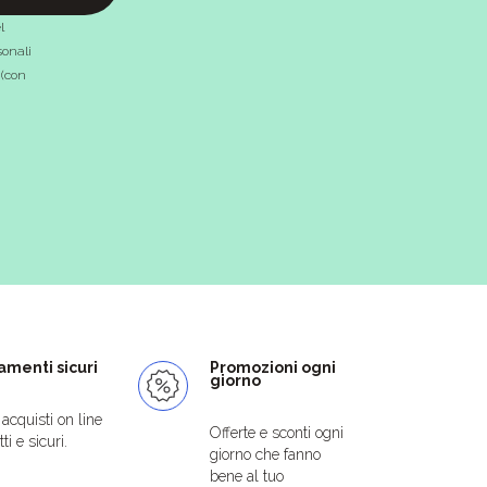
l
onali
 (con
menti sicuri
Promozioni ogni
giorno
i acquisti on line
Offerte e sconti ogni
ti e sicuri.
giorno che fanno
bene al tuo