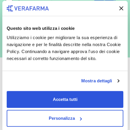
redatta ai sensi del Regolamento EU 2016/679, acconsento
espressamente al trattamento dei miei dati personali per finalità
commerciali da parte di Verafarma, tra cui invio di comunicazioni
marketing (con modalità telematiche - quali ad es. newsletter ed e-mail
con inviti e comunicazioni commerciali - e modalità tradizionali, quali ad
es. posta cartacea)
Questo sito web utilizza i cookie
Utilizziamo i cookie per migliorare la sua esperienza di
navigazione e per le finalità descritte nella nostra Cookie
Policy. Continuando a navigare approva l'uso dei cookie
necessari al corretto funzionamento del sito.
Mostra dettagli
Oltre 50.000 prodotti
Spedizione gratuita
Accetta tutti
Catalogo prodotti ampio e completo
Con un acquisto minimo di 29.90 €
per soddisfare tutte le esigenze.
la spedizione la regaliamo noi.
Spedizioni in tutta Europa a 20€.
Personalizza