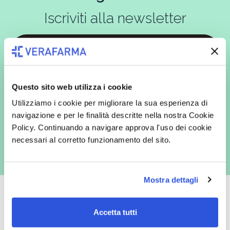
Iscriviti alla newsletter
In qualità di interessato, avendo letto l’informativa
Privacy Policy
redatta ai sensi del Regolamento EU 2016/679, acconsento
Questo sito web utilizza i cookie
espressamente al trattamento dei miei dati personali per finalità
commerciali da parte di Verafarma, tra cui invio di comunicazioni
Utilizziamo i cookie per migliorare la sua esperienza di
marketing (con modalità telematiche - quali ad es. newsletter ed e-mail
con inviti e comunicazioni commerciali - e modalità tradizionali, quali ad
navigazione e per le finalità descritte nella nostra Cookie
es. posta cartacea)
Policy. Continuando a navigare approva l'uso dei cookie
necessari al corretto funzionamento del sito.
Mostra dettagli
Accetta tutti
Oltre 50.000 prodotti
Spedizione gratuita