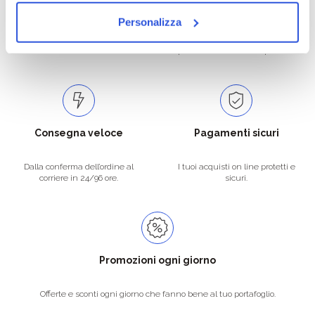
Personalizza
Catalogo prodotti ampio e completo
Con un acquisto minimo di 29.90 €
per soddisfare tutte le esigenze.
la spedizione la regaliamo noi.
Spedizioni in tutta Europa a 20€.
Consegna veloce
Pagamenti sicuri
Dalla conferma dell’ordine al
I tuoi acquisti on line protetti e
corriere in 24/96 ore.
sicuri.
Promozioni ogni giorno
Offerte e sconti ogni giorno che fanno bene al tuo portafoglio.