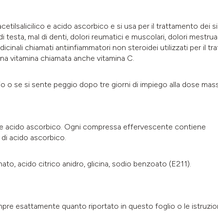
acetilsalicilico e acido ascorbico e si usa per il trattamento dei si
 testa, mal di denti, dolori reumatici e muscolari, dolori mestruali,
icinali chiamati antiinfiammatori non steroidei utilizzati per il tra
una vitamina chiamata anche vitamina C.
io o se si sente peggio dopo tre giorni di impiego alla dose mas
lico e acido ascorbico. Ogni compressa effervescente contiene
 di acido ascorbico.
ato, acido citrico anidro, glicina, sodio benzoato (E211).
e esattamente quanto riportato in questo foglio o le istruzion