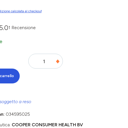
izione calcolata al checkout
5.0
1 Recensione
dia di 0 su 5 stelle
e
carrello
soggetto a reso
an:
034595025
utica:
COOPER CONSUMER HEALTH BV