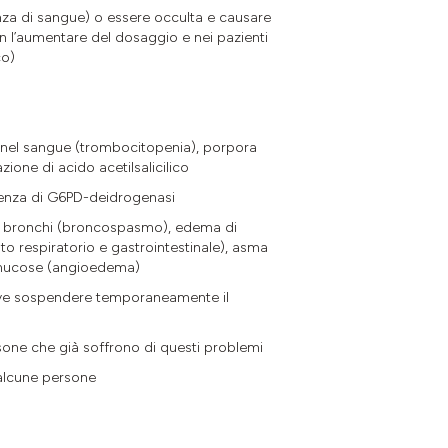
enza di sangue) o essere occulta e causare
on l’aumentare del dosaggio e nei pazienti
co)
e nel sangue (trombocitopenia), porpora
ione di acido acetilsalicilico
cienza di G6PD-deidrogenasi
 dei bronchi (broncospasmo), edema di
o respiratorio e gastrointestinale), asma
le mucose (angioedema)
 deve sospendere temporaneamente il
sone che già soffrono di questi problemi
n alcune persone