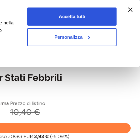
:00-18:00)
Accetta tutti
e nella
vet&pet
o
Personalizza
Stati Febbrili
arma
Prezzo di listino
10,40 €
basso 30GG EUR
3,93 €
(-5.09%)