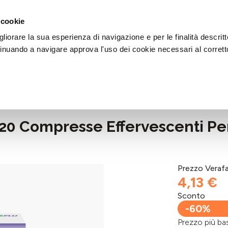
DI AIUTO?
CHIAMACI AL NUMERO 030 764 1124
(LUN-VEN / 9:30-13:00 / 15
 cookie
liorare la sua esperienza di navigazione e per le finalità descritt
inuando a navigare approva l'uso dei cookie necessari al corrett
20 Compresse Effervescenti Per 
Prezzo Veraf
4,13 €
Sconto
-60%
Prezzo più 