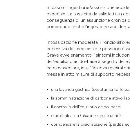
In caso di ingestione/assunzione acciden
ospedale. La tossicità da salicilati (un 
conseguenza di un’assunzione cronica di
comprende anche l’ingestione accidental
Intossicazione moderata: il ronzio all’orec
eccessiva del medicinale e possono esser
Grave avvelenamento: i sintomi includono 
dell’equilibrio acido-base a seguito dell
cardiovascolare, insufficienza respirator
messe in atto misure di supporto necessar
una lavanda gastrica (svuotamento forza
la somministrazione di carbone attivo (so
il controllo dell’equilibrio acido-base;
diuresi alcalina (alcalinizzare le urine);
compensare la disidratazione (perdita ecc