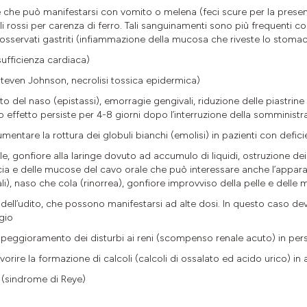
le che può manifestarsi con vomito o melena (feci scure per la pres
i rossi per carenza di ferro. Tali sanguinamenti sono più frequenti c
osservati gastriti (infiammazione della mucosa che riveste lo stoma
sufficienza cardiaca)
Steven Johnson, necrolisi tossica epidermica)
 del naso (epistassi), emorragie gengivali, riduzione delle piastrin
ffetto persiste per 4-8 giorni dopo l’interruzione della somministraz
umentare la rottura dei globuli bianchi (emolisi) in pazienti con defi
elle, gonfiore alla laringe dovuto ad accumulo di liquidi, ostruzione
cia e delle mucose del cavo orale che può interessare anche l’apparat
ali), naso che cola (rinorrea), gonfiore improvviso della pelle e del
ne dell’udito, che possono manifestarsi ad alte dosi. In questo caso
gio
e peggioramento dei disturbi ai reni (scompenso renale acuto) in per
vorire la formazione di calcoli (calcoli di ossalato ed acido urico) i
 (sindrome di Reye)