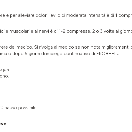
e e per alleviare dolori lievi o di moderata intensità è di 1 co
 e muscolari e ai nervi è di 1-2 compresse, 2 o 3 volte al giorn
parere del medico. Si rivolga al medico se non nota migliorament
sima o dopo 5 giorni di impiego continuativo di FROBEFLU.
cqua.
eno.
ù basso possibile.
eve