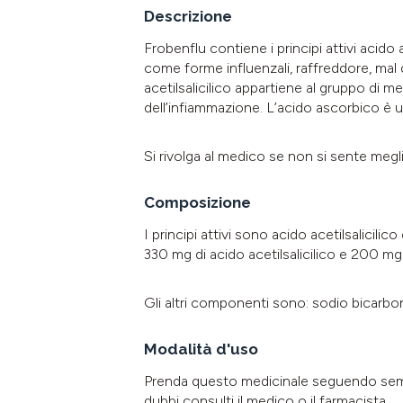
Descrizione
Frobenflu contiene i principi attivi acido 
come forme influenzali, raffreddore, mal di
acetilsalicilico appartiene al gruppo di med
dell’infiammazione. L’acido ascorbico è 
Si rivolga al medico se non si sente megl
Composizione
I principi attivi sono acido acetilsalici
330 mg di acido acetilsalicilico e 200 mg
Gli altri componenti sono: sodio bicarbon
Modalità d'uso
Prenda questo medicinale seguendo sempr
dubbi consulti il medico o il farmacista.