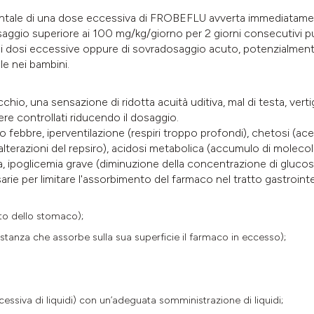
tale di una dose eccessiva di FROBEFLU avverta immediatamente 
dosaggio superiore ai 100 mg/kg/giorno per 2 giorni consecutivi p
 dosi eccessive oppure di sovradosaggio acuto, potenzialmente
e nei bambini.
chio, una sensazione di ridotta acuità uditiva, mal di testa, vertig
e controllati riducendo il dosaggio.
febbre, iperventilazione (respiri troppo profondi), chetosi (aceto
e alterazioni del repsiro), acidosi metabolica (accumulo di moleco
ia, ipoglicemia grave (diminuzione della concentrazione di gluco
ie per limitare l'assorbimento del farmaco nel tratto gastrointe
to dello stomaco);
stanza che assorbe sulla sua superficie il farmaco in eccesso);
essiva di liquidi) con un’adeguata somministrazione di liquidi;