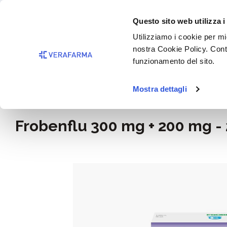
Passa al contenuto principale
BISOGNO 
Questo sito web utilizza i
Salta alla ricerca
Utilizziamo i cookie per mig
nostra Cookie Policy. Cont
Passa alla navigazione principale
funzionamento del sito.
Mostra dettagli
Home
Rimedi e salute
Dolori, infiammazioni e febbre
Frobenflu 300 mg + 200 mg - 
Salta la galleria di immagini