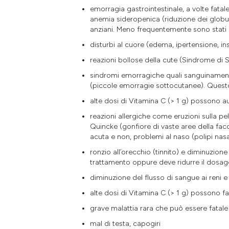
emorragia gastrointestinale, a volte fata
anemia sideropenica (riduzione dei globul
anziani. Meno frequentemente sono stati 
disturbi al cuore (edema, ipertensione, in
reazioni bollose della cute (Sindrome di 
sindromi emorragiche quali sanguinamento
(piccole emorragie sottocutanee). Questo e
alte dosi di Vitamina C (> 1 g) possono a
reazioni allergiche come eruzioni sulla p
Quincke (gonfiore di vaste aree della fac
acuta e non, problemi al naso (polipi nas
ronzio all’orecchio (tinnito) e diminuzio
trattamento oppure deve ridurre il dosag
diminuzione del flusso di sangue ai reni 
alte dosi di Vitamina C (> 1 g) possono fa
grave malattia rara che può essere fatale
mal di testa, capogiri