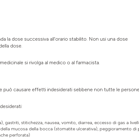
a la dose successiva all’orario stabilito. Non usi una dose
ella dose.
medicinale si rivolga al medico o al farmacista.
e può causare effetti indesiderati sebbene non tutte le persone 
desiderati:
, gastriti, stitichezza, nausea, vomito, diarrea, eccesso di gas a livello
della mucosa della bocca (stomatite ulcerativa), peggioramento di p
nche perforata)