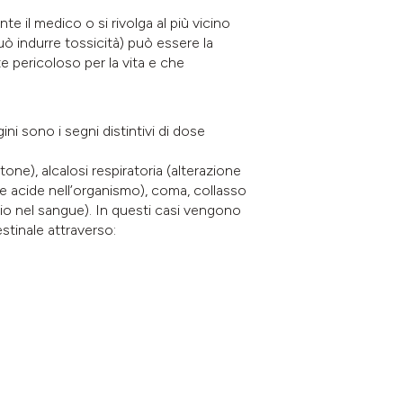
il medico o si rivolga al più vicino
uò indurre tossicità) può essere la
 pericoloso per la vita e che
ini sono i segni distintivi di dose
ne), alcalosi respiratoria (alterazione
le acide nell’organismo), coma, collasso
sio nel sangue). In questi casi vengono
stinale attraverso: