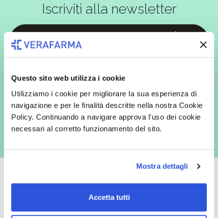
Iscriviti alla newsletter
In qualità di interessato, avendo letto l’informativa
Privacy Policy
redatta ai sensi del Regolamento EU 2016/679, acconsento
espressamente al trattamento dei miei dati personali per finalità
Questo sito web utilizza i cookie
commerciali da parte di Verafarma, tra cui invio di comunicazioni
marketing (con modalità telematiche - quali ad es. newsletter ed e-mail
Utilizziamo i cookie per migliorare la sua esperienza di
con inviti e comunicazioni commerciali - e modalità tradizionali, quali ad
navigazione e per le finalità descritte nella nostra Cookie
es. posta cartacea)
Policy. Continuando a navigare approva l'uso dei cookie
necessari al corretto funzionamento del sito.
Mostra dettagli
Accetta tutti
Oltre 50.000 prodotti
Spedizione gratuita