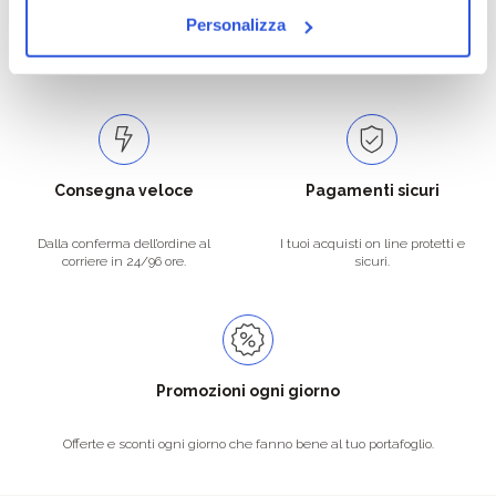
Personalizza
Catalogo prodotti ampio e completo
Con un acquisto minimo di 29.90 €
per soddisfare tutte le esigenze.
la spedizione la regaliamo noi.
Spedizioni in tutta Europa a 20€.
Consegna veloce
Pagamenti sicuri
Dalla conferma dell’ordine al
I tuoi acquisti on line protetti e
corriere in 24/96 ore.
sicuri.
Promozioni ogni giorno
Offerte e sconti ogni giorno che fanno bene al tuo portafoglio.