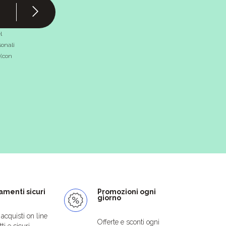
l
onali
 (con
menti sicuri
Promozioni ogni
giorno
i acquisti on line
Offerte e sconti ogni
ti e sicuri.