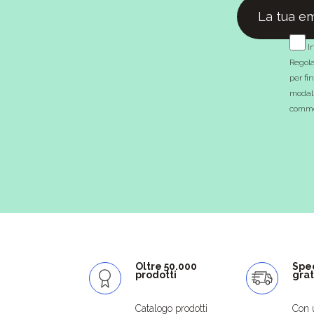
In
Regola
per fi
modali
commer
Oltre 50.000
Spe
prodotti
grat
Catalogo prodotti
Con 