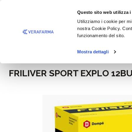
Passa al contenuto principale
BISOGNO 
Questo sito web utilizza i
Salta alla ricerca
Utilizziamo i cookie per mig
nostra Cookie Policy. Cont
Passa alla navigazione principale
funzionamento del sito.
Mostra dettagli
Home
Alimentazione e integratori
FRILIVER SPORT EXPLO 12B
Salta la galleria di immagini