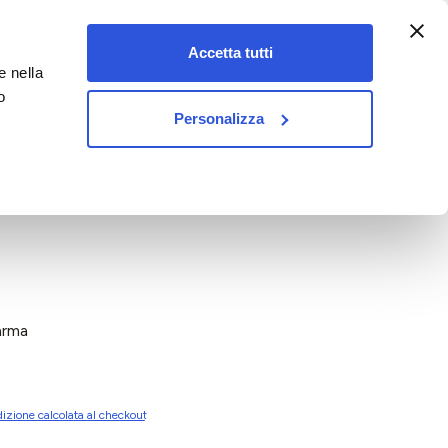
:00-18:00)
Accetta tutti
e nella
vet&pet
o
Personalizza
arma
izione calcolata al checkout