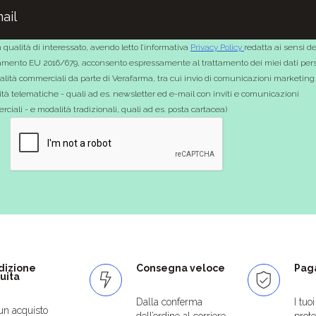
 qualità di interessato, avendo letto l’informativa
Privacy Policy
redatta ai sensi de
mento EU 2016/679, acconsento espressamente al trattamento dei miei dati pers
nalità commerciali da parte di Verafarma, tra cui invio di comunicazioni marketing
tà telematiche - quali ad es. newsletter ed e-mail con inviti e comunicazioni
ciali - e modalità tradizionali, quali ad es. posta cartacea)
dizione
Consegna veloce
Paga
uita
Dalla conferma
I tuo
un acquisto
dell’ordine al corriere
protet