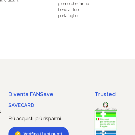
giorno che fanno
bene al tuo
portafoglio.
Diventa FANSave
Trusted
SAVECARD
6
Più acquisti, più risparmi.
Verifica i tuoi punti