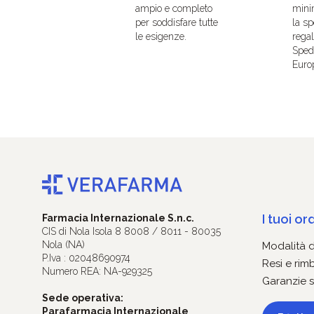
ampio e completo
mini
per soddisfare tutte
la sp
le esigenze.
regal
Spedi
Euro
I tuoi ord
Farmacia Internazionale S.n.c.
CIS di Nola Isola 8 8008 / 8011 - 80035
Nola (NA)
Modalità 
P.Iva : 02048690974
Resi e rim
Numero REA: NA-929325
Garanzie s
Sede operativa:
Parafarmacia Internazionale