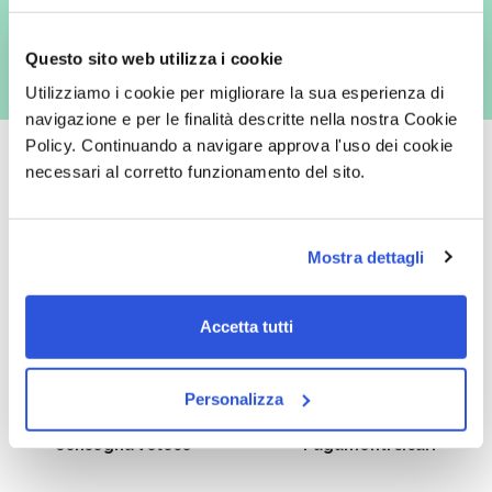
es. posta cartacea)
Questo sito web utilizza i cookie
Utilizziamo i cookie per migliorare la sua esperienza di
navigazione e per le finalità descritte nella nostra Cookie
Policy. Continuando a navigare approva l'uso dei cookie
necessari al corretto funzionamento del sito.
Oltre 50.000 prodotti
Spedizione gratuita
Mostra dettagli
Catalogo prodotti ampio e completo
Con un acquisto minimo di 29.90 €
per soddisfare tutte le esigenze.
la spedizione la regaliamo noi.
Spedizioni in tutta Europa a 20€.
Accetta tutti
Personalizza
Consegna veloce
Pagamenti sicuri