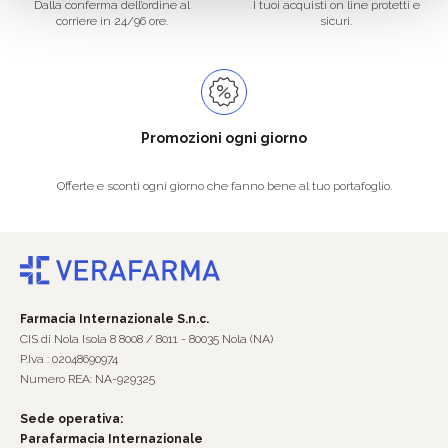
Dalla conferma dell’ordine al
I tuoi acquisti on line protetti e
corriere in 24/96 ore.
sicuri.
Promozioni ogni giorno
Offerte e sconti ogni giorno che fanno bene al tuo portafoglio.
Farmacia Internazionale S.n.c.
CIS di Nola Isola 8 8008 / 8011 - 80035 Nola (NA)
P.Iva : 02048690974
Numero REA: NA-929325
Sede operativa:
Parafarmacia Internazionale