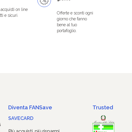
i acquisti on line
Offerte e sconti ogni
ti e sicuri.
giorno che fanno
bene al tuo
portafoglio.
Diventa FANSave
Trusted
SAVECARD
6
Più acquisti, più risparmi.