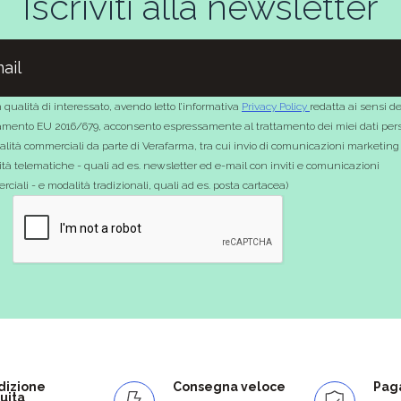
Iscriviti alla newsletter
 qualità di interessato, avendo letto l’informativa
Privacy Policy
redatta ai sensi de
mento EU 2016/679, acconsento espressamente al trattamento dei miei dati pers
nalità commerciali da parte di Verafarma, tra cui invio di comunicazioni marketing
tà telematiche - quali ad es. newsletter ed e-mail con inviti e comunicazioni
ciali - e modalità tradizionali, quali ad es. posta cartacea)
dizione
Consegna veloce
Paga
uita