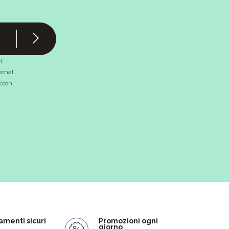
l
onali
 (con
menti sicuri
Promozioni ogni
giorno