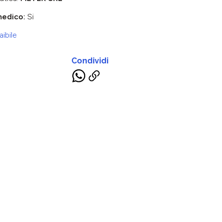
medico:
Si
ibile
Condividi