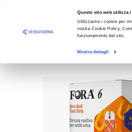
Passa al contenuto principale
BISOGNO 
Questo sito web utilizza i
Salta alla ricerca
Utilizziamo i cookie per mig
nostra Cookie Policy. Cont
Passa alla navigazione principale
funzionamento del sito.
Mostra dettagli
FORA 6 ACS057 STR AC URI
Salta la galleria di immagini