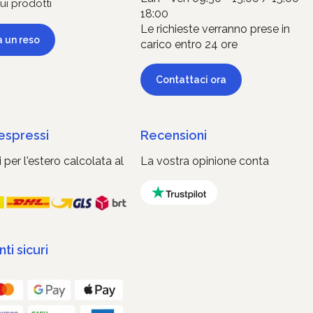
ui prodotti
18:00
Le richieste verranno prese in
a un reso
carico entro 24 ore
Contattaci ora
 espressi
Recensioni
 per l'estero calcolata al
La vostra opinione conta
i sicuri