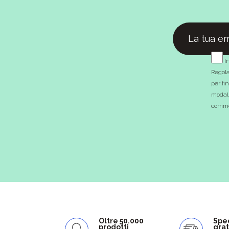
In
Regola
per fi
modali
commer
Oltre 50.000
Spe
prodotti
grat