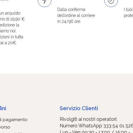
Dalla conferma
I tuo
un acquisto
dell’ordine al corriere
protet
mo di 29.90 €
in 24/96 ore.
edizione la
iamo noi.
zioni in tutta
pa a 20€.
ini
Servizio Clienti
Rivolgiti ai nostri operatori:
di pagamento
Numero WhatsApp 333 54 01 52
borso
Lun - Ven 09:30 - 13:00 / 15:00 -