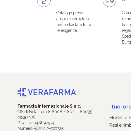
Catalogo prodotti
Con 
ampio e completo
mini
per soddisfare tutte
la sp
le esigenze.
regal
Spedi
Euro
I tuoi ord
Farmacia Internazionale S.n.c.
CIS di Nola Isola 8 8008 / 8011 - 80035
Nola (NA)
Modalità 
P.Iva : 02048690974
Resi e rim
Numero REA: NA-929325