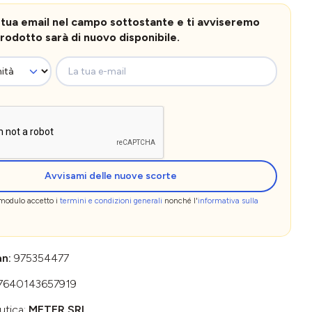
la tua email nel campo sottostante e ti avviseremo
rodotto sarà di nuovo disponibile.
La tua e-mail
Avvisami delle nuove scorte
 modulo accetto i
termini e condizioni generali
nonché l'
informativa sulla
an:
975354477
7640143657919
utica:
METER SRL