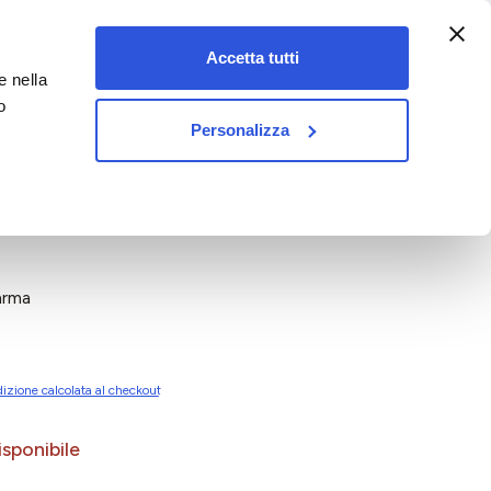
:00-18:00)
Accetta tutti
e nella
vet&pet
o
Personalizza
arma
izione calcolata al checkout
sponibile