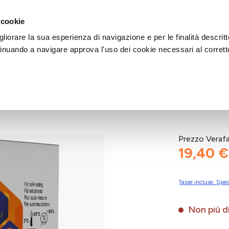
DI AIUTO?
CHIAMACI AL NUMERO 030 764 1124
(LUN-VEN / 9:30-13:00 / 15
 cookie
liorare la sua esperienza di navigazione e per le finalità descritt
inuando a navigare approva l'uso dei cookie necessari al corrett
CO10PZ
Prezzo Veraf
19,40 €
Tasse incluse. Sped
Non più di