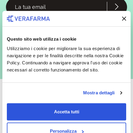
In qualità di interessato, avendo letto l’informativa
Privacy Policy
redatta ai sensi del Regolamento EU 2016/679, acconsento
espressamente al trattamento dei miei dati personali per finalità
commerciali da parte di Verafarma, tra cui invio di comunicazioni
marketing (con modalità telematiche - quali ad es. newsletter ed e-mail
Questo sito web utilizza i cookie
con inviti e comunicazioni commerciali - e modalità tradizionali, quali ad
es. posta cartacea)
Utilizziamo i cookie per migliorare la sua esperienza di
navigazione e per le finalità descritte nella nostra Cookie
Policy. Continuando a navigare approva l'uso dei cookie
necessari al corretto funzionamento del sito.
Mostra dettagli
Oltre 50.000 prodotti
Spedizione gratuita
Accetta tutti
Catalogo prodotti ampio e completo
Con un acquisto minimo di 29.90 €
per soddisfare tutte le esigenze.
la spedizione la regaliamo noi.
Personalizza
Spedizioni in tutta Europa a 20€.