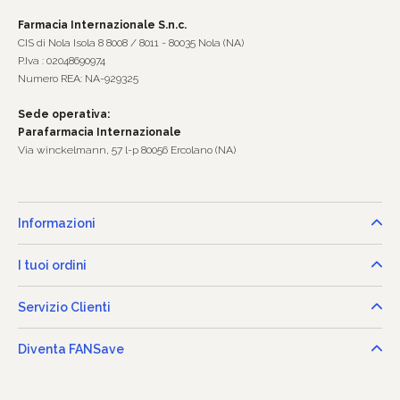
Farmacia Internazionale S.n.c.
CIS di Nola Isola 8 8008 / 8011 - 80035 Nola (NA)
P.Iva : 02048690974
Numero REA: NA-929325
Sede operativa:
Parafarmacia Internazionale
Via winckelmann, 57 l-p 80056 Ercolano (NA)
Informazioni
I tuoi ordini
Servizio Clienti
Diventa FANSave