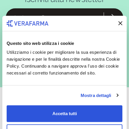
In qualità di interessato, avendo letto l’informativa
Privacy Policy
redatta ai sensi del Regolamento EU 2016/679, acconsento
espressamente al trattamento dei miei dati personali per finalità
Questo sito web utilizza i cookie
commerciali da parte di Verafarma, tra cui invio di comunicazioni
marketing (con modalità telematiche - quali ad es. newsletter ed e-mail
Utilizziamo i cookie per migliorare la sua esperienza di
con inviti e comunicazioni commerciali - e modalità tradizionali, quali ad
es. posta cartacea)
navigazione e per le finalità descritte nella nostra Cookie
Policy. Continuando a navigare approva l'uso dei cookie
necessari al corretto funzionamento del sito.
Mostra dettagli
Accetta tutti
Oltre 50.000 prodotti
Spedizione gratuita