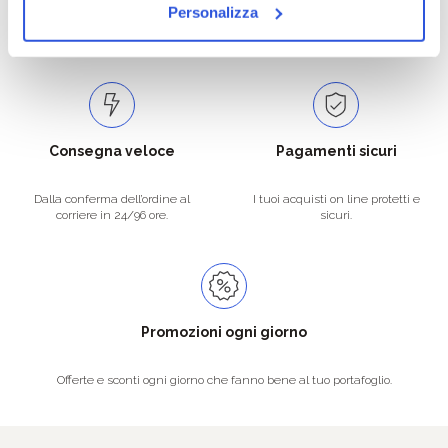
Catalogo prodotti ampio e completo
Con un acquisto minimo di 29.90 €
Personalizza
per soddisfare tutte le esigenze.
la spedizione la regaliamo noi.
Spedizioni in tutta Europa a 20€.
Consegna veloce
Pagamenti sicuri
Dalla conferma dell’ordine al
I tuoi acquisti on line protetti e
corriere in 24/96 ore.
sicuri.
Promozioni ogni giorno
Offerte e sconti ogni giorno che fanno bene al tuo portafoglio.