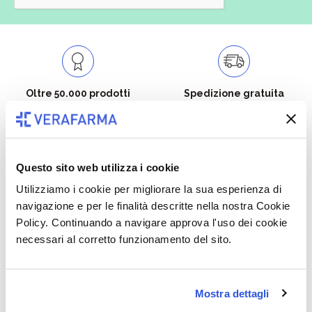
Oltre 50.000 prodotti
Spedizione gratuita
Catalogo prodotti ampio e completo
Con un acquisto minimo di 29.90 €
per soddisfare tutte le esigenze.
la spedizione la regaliamo noi.
Spedizioni in tutta Europa a 20€.
Questo sito web utilizza i cookie
Utilizziamo i cookie per migliorare la sua esperienza di
navigazione e per le finalità descritte nella nostra Cookie
Policy. Continuando a navigare approva l'uso dei cookie
Consegna veloce
Pagamenti sicuri
necessari al corretto funzionamento del sito.
Dalla conferma dell’ordine al
I tuoi acquisti on line protetti e
corriere in 24/96 ore.
sicuri.
Mostra dettagli