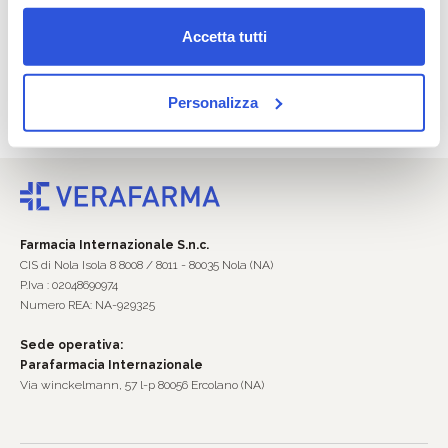
Accetta tutti
Promozioni ogni giorno
Personalizza
Offerte e sconti ogni giorno che fanno bene al tuo portafoglio.
Farmacia Internazionale S.n.c.
CIS di Nola Isola 8 8008 / 8011 - 80035 Nola (NA)
P.Iva : 02048690974
Numero REA: NA-929325
Sede operativa:
Parafarmacia Internazionale
Via winckelmann, 57 l-p 80056 Ercolano (NA)