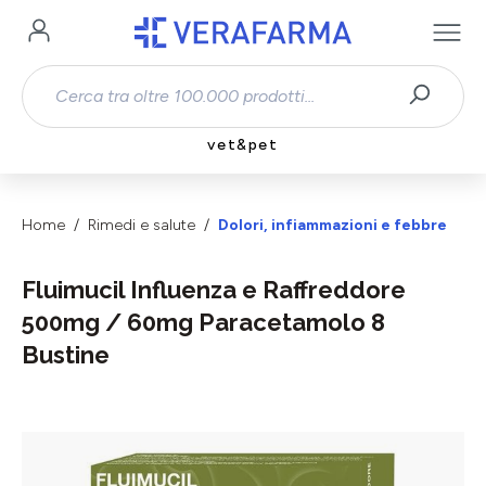
Passa al contenuto principale
vet&pet
Home
Rimedi e salute
Dolori, infiammazioni e febbre
Fluimucil Influenza e Raffreddore
500mg / 60mg Paracetamolo 8
Bustine
Salta la galleria di immagini