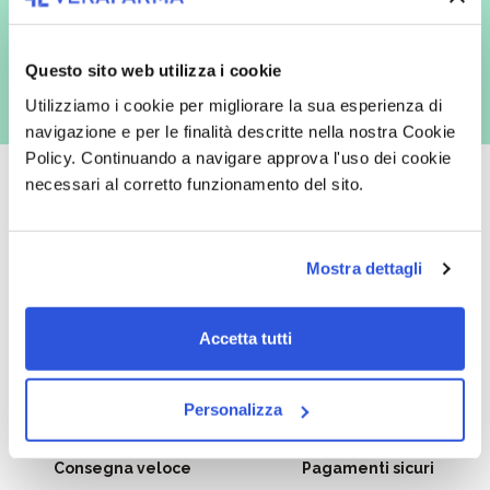
con inviti e comunicazioni commerciali - e modalità tradizionali, quali ad
es. posta cartacea)
Questo sito web utilizza i cookie
Utilizziamo i cookie per migliorare la sua esperienza di
navigazione e per le finalità descritte nella nostra Cookie
Policy. Continuando a navigare approva l'uso dei cookie
necessari al corretto funzionamento del sito.
Oltre 50.000 prodotti
Spedizione gratuita
Mostra dettagli
Catalogo prodotti ampio e completo
Con un acquisto minimo di 29.90 €
per soddisfare tutte le esigenze.
la spedizione la regaliamo noi.
Accetta tutti
Spedizioni in tutta Europa a 20€.
Personalizza
Consegna veloce
Pagamenti sicuri