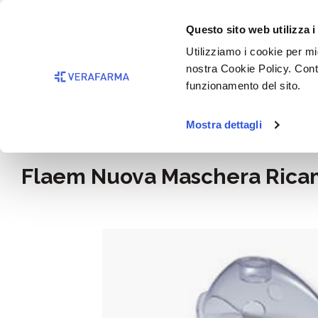
Passa al contenuto principale
BISOGNO 
Questo sito web utilizza i
Salta alla ricerca
Utilizziamo i cookie per mig
nostra Cookie Policy. Cont
Passa alla navigazione principale
funzionamento del sito.
Mostra dettagli
Home
Benessere
Aerosol
Flaem Nuova Maschera Ricam
Salta la galleria di immagini