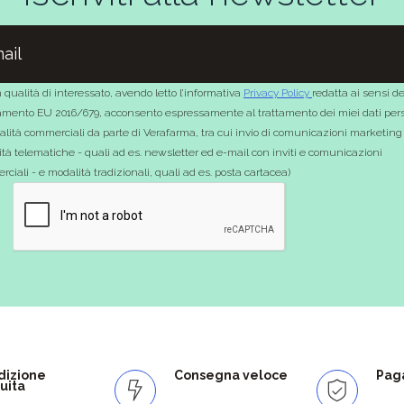
 qualità di interessato, avendo letto l’informativa
Privacy Policy
redatta ai sensi de
mento EU 2016/679, acconsento espressamente al trattamento dei miei dati pers
nalità commerciali da parte di Verafarma, tra cui invio di comunicazioni marketing
tà telematiche - quali ad es. newsletter ed e-mail con inviti e comunicazioni
ciali - e modalità tradizionali, quali ad es. posta cartacea)
dizione
Consegna veloce
Paga
uita