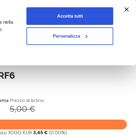
:00-18:00)
Accetta tutti
e nella
vet&pet
o
Personalizza
 RF6
arma
Prezzo di listino
5,00 €
basso 30GG EUR
3,45 €
(0.00%)