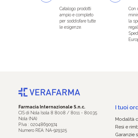
Catalogo prodotti
Con 
ampio e completo
mini
per soddisfare tutte
la sp
le esigenze.
regal
Spedi
Euro
I tuoi ord
Farmacia Internazionale S.n.c.
CIS di Nola Isola 8 8008 / 8011 - 80035
Nola (NA)
Modalità 
P.Iva : 02048690974
Resi e rim
Numero REA: NA-929325
Garanzie s