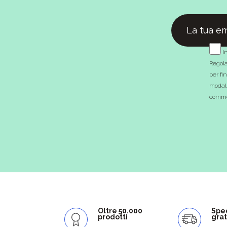
In
Regola
per fi
modali
commer
Oltre 50.000
Spe
prodotti
grat