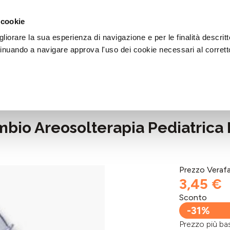
DI AIUTO?
CHIAMACI AL NUMERO 030 764 1124
(LUN-VEN / 9:30-13:00 / 15
 cookie
liorare la sua esperienza di navigazione e per le finalità descritt
inuando a navigare approva l'uso dei cookie necessari al corrett
bio Areosolterapia Pediatrica
Prezzo Veraf
3,45 €
Sconto
-31%
Prezzo più 