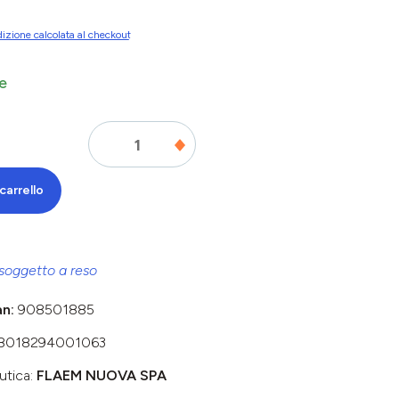
izione calcolata al checkout
e
carrello
soggetto a reso
an:
908501885
8018294001063
utica:
FLAEM NUOVA SPA