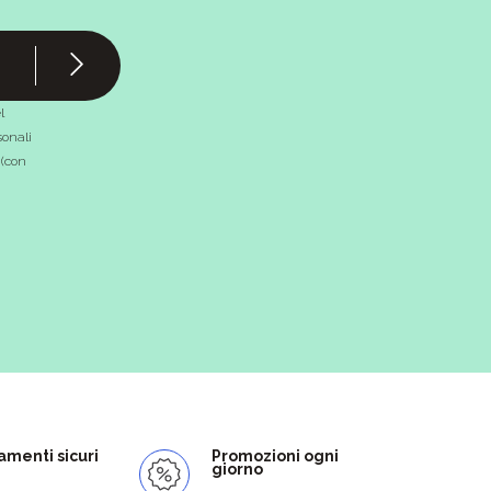
l
onali
 (con
menti sicuri
Promozioni ogni
giorno