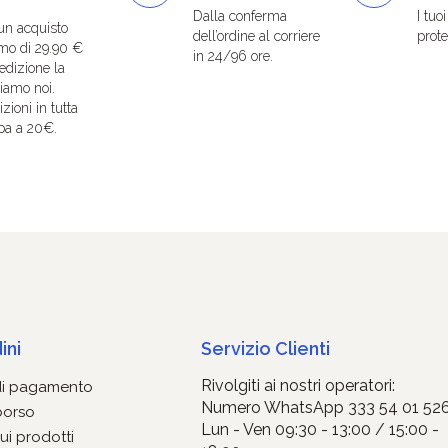
Dalla conferma
I tuo
un acquisto
dell’ordine al corriere
protet
mo di 29.90 €
in 24/96 ore.
edizione la
iamo noi.
zioni in tutta
pa a 20€.
ini
Servizio Clienti
Rivolgiti ai nostri operatori:
di pagamento
Numero WhatsApp 333 54 01 52
borso
Lun - Ven 09:30 - 13:00 / 15:00 -
ui prodotti