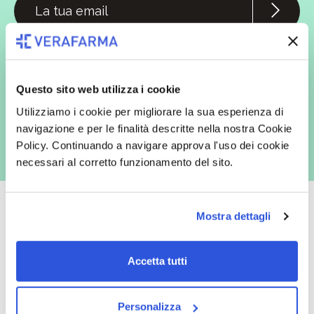
In qualità di interessato, avendo letto l’informativa
Privacy Policy
redatta ai sensi del Regolamento EU 2016/679, acconsento
espressamente al trattamento dei miei dati personali per finalità
commerciali da parte di Verafarma, tra cui invio di comunicazioni
marketing (con modalità telematiche - quali ad es. newsletter ed e-mail
Questo sito web utilizza i cookie
con inviti e comunicazioni commerciali - e modalità tradizionali, quali ad
es. posta cartacea)
Utilizziamo i cookie per migliorare la sua esperienza di
navigazione e per le finalità descritte nella nostra Cookie
Policy. Continuando a navigare approva l'uso dei cookie
necessari al corretto funzionamento del sito.
Mostra dettagli
Oltre 50.000 prodotti
Spedizione gratuita
Accetta tutti
Catalogo prodotti ampio e completo
Con un acquisto minimo di 29.90 €
per soddisfare tutte le esigenze.
la spedizione la regaliamo noi.
Personalizza
Spedizioni in tutta Europa a 20€.