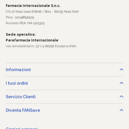
Farmacia Internazionale S.n.c.
CIS di Nola Isola 8 8008 / 8011 - 80035 Nola (NA)
P.Iva : 02048690974
Numero REA: NA-929325
Sede operativa:
Parafarmacia Internazionale
Via winckelmann, 57 l-p 80056 Ercolano (NA)
Informazioni
I tuoi ordini
Servizio Clienti
Diventa FANSave