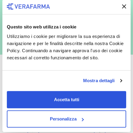
espressamente al trattamento dei miei dati personali per finalità
commerciali da parte di Verafarma, tra cui invio di comunicazioni
marketing (con modalità telematiche - quali ad es. newsletter ed e-mail
con inviti e comunicazioni commerciali - e modalità tradizionali, quali ad
es. posta cartacea)
Questo sito web utilizza i cookie
Utilizziamo i cookie per migliorare la sua esperienza di
navigazione e per le finalità descritte nella nostra Cookie
Policy. Continuando a navigare approva l'uso dei cookie
necessari al corretto funzionamento del sito.
Mostra dettagli
Oltre 50.000 prodotti
Spedizione gratuita
Catalogo prodotti ampio e completo
Con un acquisto minimo di 29.90 €
Accetta tutti
per soddisfare tutte le esigenze.
la spedizione la regaliamo noi.
Spedizioni in tutta Europa a 20€.
Personalizza