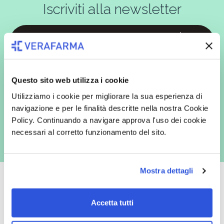
Iscriviti alla newsletter
In qualità di interessato, avendo letto l’informativa
Privacy Policy
redatta ai sensi del Regolamento EU 2016/679, acconsento
espressamente al trattamento dei miei dati personali per finalità
Questo sito web utilizza i cookie
commerciali da parte di Verafarma, tra cui invio di comunicazioni
marketing (con modalità telematiche - quali ad es. newsletter ed e-mail
Utilizziamo i cookie per migliorare la sua esperienza di
con inviti e comunicazioni commerciali - e modalità tradizionali, quali ad
navigazione e per le finalità descritte nella nostra Cookie
es. posta cartacea)
Policy. Continuando a navigare approva l'uso dei cookie
necessari al corretto funzionamento del sito.
Mostra dettagli
Accetta tutti
Oltre 50.000 prodotti
Spedizione gratuita