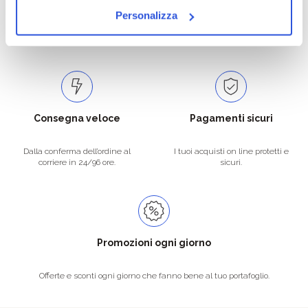
Personalizza
Catalogo prodotti ampio e completo
Con un acquisto minimo di 29.90 €
per soddisfare tutte le esigenze.
la spedizione la regaliamo noi.
Spedizioni in tutta Europa a 20€.
Consegna veloce
Pagamenti sicuri
Dalla conferma dell’ordine al
I tuoi acquisti on line protetti e
corriere in 24/96 ore.
sicuri.
Promozioni ogni giorno
Offerte e sconti ogni giorno che fanno bene al tuo portafoglio.