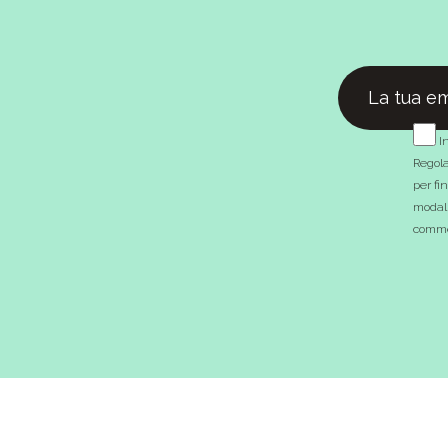
In
Regola
per fi
modali
commer