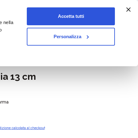
:00-18:00)
Accetta tutti
e nella
vet&pet
o
Personalizza
ia 13 cm
arma
izione calcolata al checkout