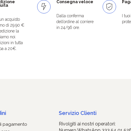
dizione
Consegna veloce
Paga
uita
Dalla conferma
I tuo
un acquisto
dell’ordine al corriere
protet
mo di 29.90 €
in 24/96 ore.
edizione la
iamo noi.
zioni in tutta
pa a 20€.
ini
Servizio Clienti
Rivolgiti ai nostri operatori:
di pagamento
Numero WhatsApp 333 54 01 52