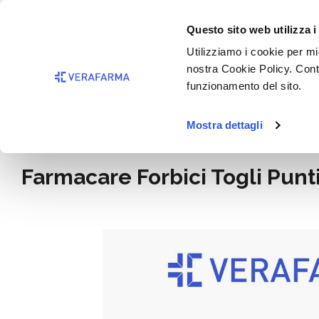
Passa al contenuto principale
BISOGNO 
Questo sito web utilizza i
Salta alla ricerca
Utilizziamo i cookie per mig
nostra Cookie Policy. Cont
Passa alla navigazione principale
funzionamento del sito.
Mostra dettagli
Home
Benessere
Medicamenti e disinfettanti
Farmacare Forbici Togli Punt
Salta la galleria di immagini