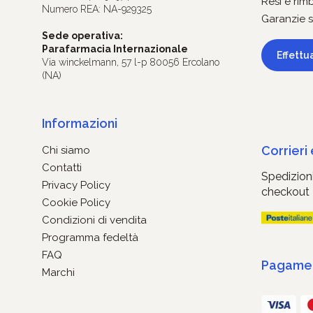
Resi e rim
Numero REA: NA-929325
Garanzie s
Sede operativa:
Parafarmacia Internazionale
Effettu
Via winckelmann, 57 l-p 80056 Ercolano
(NA)
Informazioni
Corrieri
Chi siamo
Contatti
Spedizioni
Privacy Policy
checkout
Cookie Policy
Condizioni di vendita
Programma fedeltà
FAQ
Pagament
Marchi