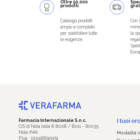
Oltre 50.000
Spe
prodotti
grat
Catalogo prodotti
Con 
ampio e completo
mini
per soddisfare tutte
la sp
le esigenze.
regal
Spedi
Euro
I tuoi ord
Farmacia Internazionale S.n.c.
CIS di Nola Isola 8 8008 / 8011 - 80035
Nola (NA)
Modalità 
P.Iva : 02048690974