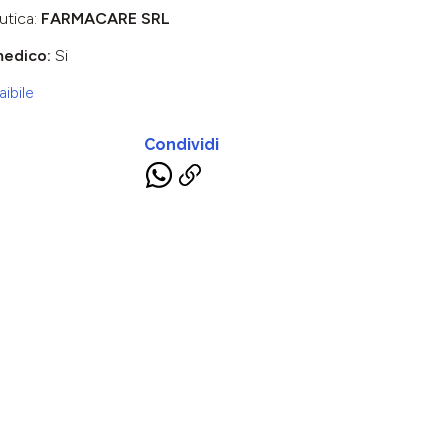
utica:
FARMACARE SRL
medico:
Si
ibile
Condividi