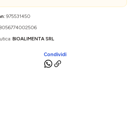
an:
975531450
8056774002506
utica:
BIOALIMENTA SRL
Condividi