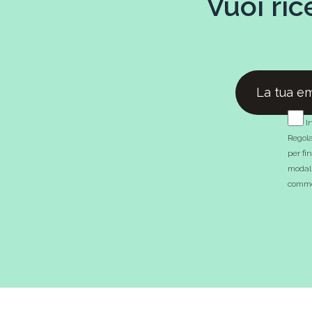
Vuoi ric
In
Regola
per fi
modali
commer