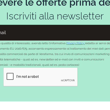
evere le offerte prima deg
Iscriviti alla newsletter
 qualità di interessato, avendo letto l’informativa
Privacy Policy
redatta ai sensi de
mento EU 2016/679, acconsento espressamente al trattamento dei miei dati pers
nalità commerciali da parte di Verafarma, tra cui invio di comunicazioni marketing
tà telematiche - quali ad es. newsletter ed e-mail con inviti e comunicazioni
ciali - e modalità tradizionali, quali ad es. posta cartacea)