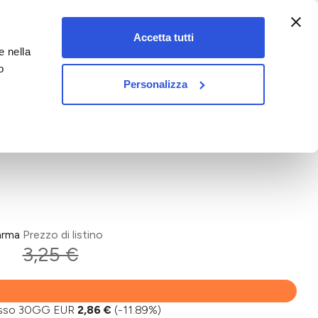
:00-18:00)
Accetta tutti
e nella
vet&pet
o
Personalizza
arma
Prezzo di listino
3,25 €
basso 30GG EUR
2,86 €
(-11.89%)