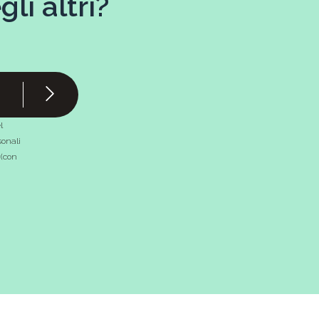
li altri?
l
onali
 (con