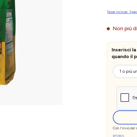
Tasse incluse. Sped
Non più di
Inserisci 
quando il p
Con l'invio del
privacy
.