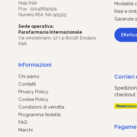
Nola (NA)
Modalità 
P.Iva : 02048690974
Resi e rim
Numero REA: NA-929325
Garanzie s
Sede operativa:
Parafarmacia Internazionale
Effettu
Via winckelmann, 57 l-p 80056 Ercolano
(NA)
Informazioni
Corrieri
Chi siamo
Contatti
Spedizioni
Privacy Policy
checkout
Cookie Policy
Condizioni di vendita
Programma fedeltà
FAQ
Pagament
Marchi