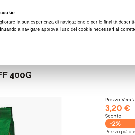
DI AIUTO?
CHIAMACI AL NUMERO 030 764 1124
(LUN-VEN / 9:30-13:00 / 15
 cookie
liorare la sua esperienza di navigazione e per le finalità descritt
inuando a navigare approva l'uso dei cookie necessari al corrett
FF 400G
Prezzo Veraf
3,20 €
Sconto
-2%
Prezzo più 