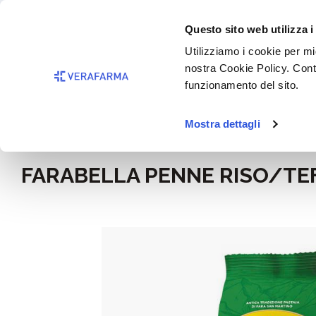
Passa al contenuto principale
BISOGNO 
Questo sito web utilizza i
Salta alla ricerca
Utilizziamo i cookie per mig
nostra Cookie Policy. Cont
Passa alla navigazione principale
funzionamento del sito.
Mostra dettagli
Home
Alimentazione e integratori
Alimentazione
FARABELLA PENNE RISO/TE
Salta la galleria di immagini