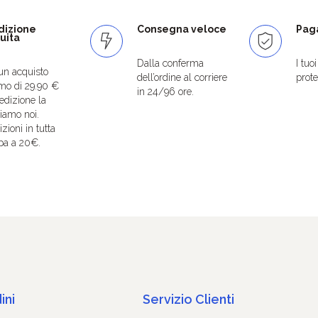
dizione
Consegna veloce
Paga
uita
Dalla conferma
I tuo
un acquisto
dell’ordine al corriere
protet
mo di 29.90 €
in 24/96 ore.
edizione la
iamo noi.
zioni in tutta
pa a 20€.
ini
Servizio Clienti