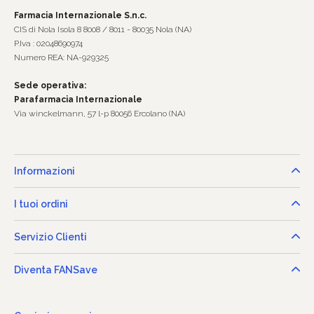
Farmacia Internazionale S.n.c.
CIS di Nola Isola 8 8008 / 8011 - 80035 Nola (NA)
P.Iva : 02048690974
Numero REA: NA-929325
Sede operativa:
Parafarmacia Internazionale
Via winckelmann, 57 l-p 80056 Ercolano (NA)
Informazioni
I tuoi ordini
Servizio Clienti
Diventa FANSave