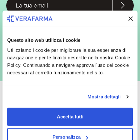
In qualità di interessato, avendo letto l’informativa
Privacy Policy
redatta ai sensi del Regolamento EU 2016/679, acconsento
espressamente al trattamento dei miei dati personali per finalità
commerciali da parte di Verafarma, tra cui invio di comunicazioni
marketing (con modalità telematiche - quali ad es. newsletter ed e-mail
Questo sito web utilizza i cookie
con inviti e comunicazioni commerciali - e modalità tradizionali, quali ad
es. posta cartacea)
Utilizziamo i cookie per migliorare la sua esperienza di
navigazione e per le finalità descritte nella nostra Cookie
Policy. Continuando a navigare approva l'uso dei cookie
necessari al corretto funzionamento del sito.
Mostra dettagli
Oltre 50.000 prodotti
Spedizione gratuita
Accetta tutti
Catalogo prodotti ampio e completo
Con un acquisto minimo di 29.90 €
per soddisfare tutte le esigenze.
la spedizione la regaliamo noi.
Personalizza
Spedizioni in tutta Europa a 20€.