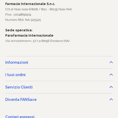
Farmacia Internazionale S.n.c.
CIS di Nola Isola 8 8008 / 8011 - 80035 Nola (NA)
P.Iva : 02048690974
Numero REA: NA-929325
Sede operativa:
Parafarmacia Internazionale
Via winckelmann, 57 l-p 80056 Ercolano (NA)
Informazioni
I tuoi ordini
Servizio Clienti
Diventa FANSave
Corrieri espressi