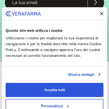
In qualità di interessato, avendo letto l’informativa
Privacy Policy
redatta ai sensi del Regolamento EU 2016/679, acconsento
espressamente al trattamento dei miei dati personali per finalità
commerciali da parte di Verafarma, tra cui invio di comunicazioni
marketing (con modalità telematiche - quali ad es. newsletter ed e-mail
Questo sito web utilizza i cookie
con inviti e comunicazioni commerciali - e modalità tradizionali, quali ad
es. posta cartacea)
Utilizziamo i cookie per migliorare la sua esperienza di
navigazione e per le finalità descritte nella nostra Cookie
Policy. Continuando a navigare approva l'uso dei cookie
necessari al corretto funzionamento del sito.
Mostra dettagli
Oltre 50.000 prodotti
Spedizione gratuita
Accetta tutti
Catalogo prodotti ampio e completo
Con un acquisto minimo di 29.90 €
per soddisfare tutte le esigenze.
la spedizione la regaliamo noi.
Spedizioni in tutta Europa a 20€.
Personalizza