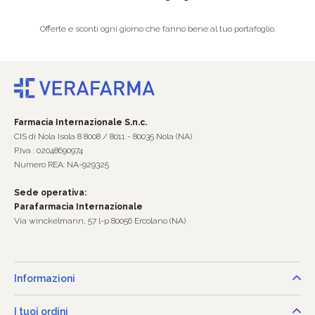
Offerte e sconti ogni giorno che fanno bene al tuo portafoglio.
Farmacia Internazionale S.n.c.
CIS di Nola Isola 8 8008 / 8011 - 80035 Nola (NA)
P.Iva : 02048690974
Numero REA: NA-929325
Sede operativa:
Parafarmacia Internazionale
Via winckelmann, 57 l-p 80056 Ercolano (NA)
Informazioni
I tuoi ordini