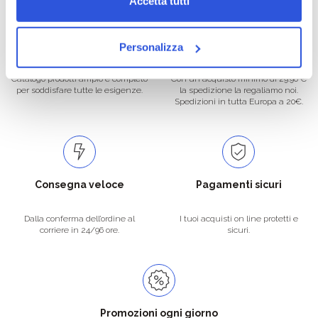
Accetta tutti
Oltre 50.000 prodotti
Spedizione gratuita
Personalizza
Catalogo prodotti ampio e completo
Con un acquisto minimo di 29.90 €
per soddisfare tutte le esigenze.
la spedizione la regaliamo noi.
Spedizioni in tutta Europa a 20€.
Consegna veloce
Pagamenti sicuri
Dalla conferma dell’ordine al
I tuoi acquisti on line protetti e
corriere in 24/96 ore.
sicuri.
Promozioni ogni giorno