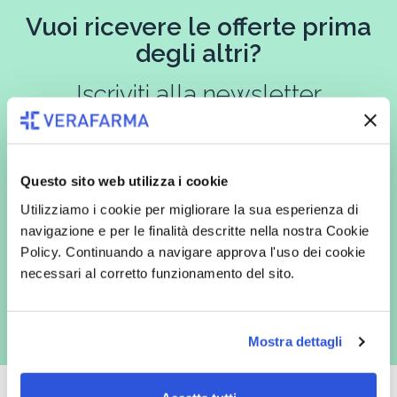
Vuoi ricevere le offerte prima
degli altri?
Iscriviti alla newsletter
Questo sito web utilizza i cookie
In qualità di interessato, avendo letto l’informativa
Privacy Policy
redatta ai sensi del Regolamento EU 2016/679, acconsento
Utilizziamo i cookie per migliorare la sua esperienza di
espressamente al trattamento dei miei dati personali per finalità
commerciali da parte di Verafarma, tra cui invio di comunicazioni
navigazione e per le finalità descritte nella nostra Cookie
marketing (con modalità telematiche - quali ad es. newsletter ed e-mail
Policy. Continuando a navigare approva l'uso dei cookie
con inviti e comunicazioni commerciali - e modalità tradizionali, quali ad
es. posta cartacea)
necessari al corretto funzionamento del sito.
Mostra dettagli