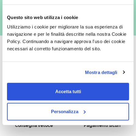
es. posta cartacea)
Questo sito web utilizza i cookie
Utilizziamo i cookie per migliorare la sua esperienza di
navigazione e per le finalità descritte nella nostra Cookie
Policy. Continuando a navigare approva l'uso dei cookie
necessari al corretto funzionamento del sito.
Oltre 50.000 prodotti
Spedizione gratuita
Mostra dettagli
Catalogo prodotti ampio e completo
Con un acquisto minimo di 29.90 €
per soddisfare tutte le esigenze.
la spedizione la regaliamo noi.
Spedizioni in tutta Europa a 20€.
Accetta tutti
Personalizza
Consegna veloce
Pagamenti sicuri