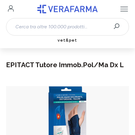
Passa al contenuto principale
vet&pet
EPITACT Tutore Immob.Pol/Ma Dx L
Salta la galleria di immagini