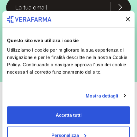
In qualità di interessato, avendo letto l’informativa
Privacy Policy
redatta ai sensi del Regolamento EU 2016/679, acconsento
espressamente al trattamento dei miei dati personali per finalità
commerciali da parte di Verafarma, tra cui invio di comunicazioni
marketing (con modalità telematiche - quali ad es. newsletter ed e-mail
Questo sito web utilizza i cookie
con inviti e comunicazioni commerciali - e modalità tradizionali, quali ad
es. posta cartacea)
Utilizziamo i cookie per migliorare la sua esperienza di
navigazione e per le finalità descritte nella nostra Cookie
Policy. Continuando a navigare approva l'uso dei cookie
necessari al corretto funzionamento del sito.
Mostra dettagli
Oltre 50.000 prodotti
Spedizione gratuita
Accetta tutti
Catalogo prodotti ampio e completo
Con un acquisto minimo di 29.90 €
per soddisfare tutte le esigenze.
la spedizione la regaliamo noi.
Personalizza
Spedizioni in tutta Europa a 20€.