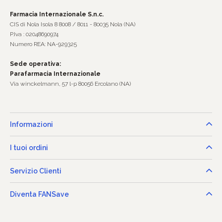
Farmacia Internazionale S.n.c.
CIS di Nola Isola 8 8008 / 8011 - 80035 Nola (NA)
P.Iva : 02048690974
Numero REA: NA-929325
Sede operativa:
Parafarmacia Internazionale
Via winckelmann, 57 l-p 80056 Ercolano (NA)
Informazioni
I tuoi ordini
Servizio Clienti
Diventa FANSave