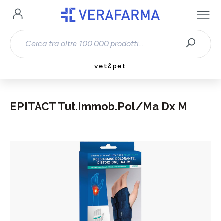
Passa al contenuto principale
vet&pet
EPITACT Tut.Immob.Pol/Ma Dx M
Salta la galleria di immagini