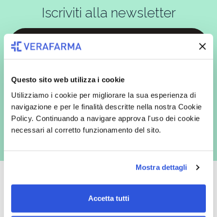
Iscriviti alla newsletter
In qualità di interessato, avendo letto l’informativa
Privacy Policy
redatta ai sensi del Regolamento EU 2016/679, acconsento
espressamente al trattamento dei miei dati personali per finalità
Questo sito web utilizza i cookie
commerciali da parte di Verafarma, tra cui invio di comunicazioni
marketing (con modalità telematiche - quali ad es. newsletter ed e-mail
Utilizziamo i cookie per migliorare la sua esperienza di
con inviti e comunicazioni commerciali - e modalità tradizionali, quali ad
navigazione e per le finalità descritte nella nostra Cookie
es. posta cartacea)
Policy. Continuando a navigare approva l'uso dei cookie
necessari al corretto funzionamento del sito.
Mostra dettagli
Accetta tutti
Oltre 50.000 prodotti
Spedizione gratuita