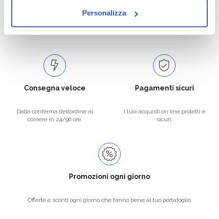
Personalizza
Catalogo prodotti ampio e completo
Con un acquisto minimo di 29.90 €
per soddisfare tutte le esigenze.
la spedizione la regaliamo noi.
Spedizioni in tutta Europa a 20€.
Consegna veloce
Pagamenti sicuri
Dalla conferma dell’ordine al
I tuoi acquisti on line protetti e
corriere in 24/96 ore.
sicuri.
Promozioni ogni giorno
Offerte e sconti ogni giorno che fanno bene al tuo portafoglio.