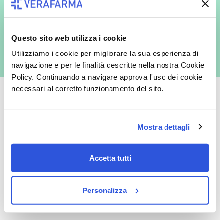
In qualità di interessato, avendo letto l’informativa
Privacy Policy
redatta ai sensi del Regolamento EU 2016/679, acconsento
espressamente al trattamento dei miei dati personali per finalità
Questo sito web utilizza i cookie
commerciali da parte di Verafarma, tra cui invio di comunicazioni
marketing (con modalità telematiche - quali ad es. newsletter ed e-mail
Utilizziamo i cookie per migliorare la sua esperienza di
con inviti e comunicazioni commerciali - e modalità tradizionali, quali ad
es. posta cartacea)
navigazione e per le finalità descritte nella nostra Cookie
Policy. Continuando a navigare approva l'uso dei cookie
necessari al corretto funzionamento del sito.
Oltre 50.000 prodotti
Spedizione gratuita
Mostra dettagli
Catalogo prodotti ampio e completo
Con un acquisto minimo di 29.90 €
Accetta tutti
per soddisfare tutte le esigenze.
la spedizione la regaliamo noi.
Spedizioni in tutta Europa a 20€.
Personalizza