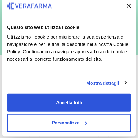
In qualità di interessato, avendo letto l’informativa
Privacy Policy
redatta ai sensi del Regolamento EU 2016/679, acconsento
Questo sito web utilizza i cookie
espressamente al trattamento dei miei dati personali per finalità
commerciali da parte di Verafarma, tra cui invio di comunicazioni
Utilizziamo i cookie per migliorare la sua esperienza di
marketing (con modalità telematiche - quali ad es. newsletter ed e-mail
con inviti e comunicazioni commerciali - e modalità tradizionali, quali ad
navigazione e per le finalità descritte nella nostra Cookie
es. posta cartacea)
Policy. Continuando a navigare approva l'uso dei cookie
necessari al corretto funzionamento del sito.
Mostra dettagli
Oltre 50.000 prodotti
Spedizione gratuita
Catalogo prodotti ampio e completo
Con un acquisto minimo di 29.90 €
Accetta tutti
per soddisfare tutte le esigenze.
la spedizione la regaliamo noi.
Spedizioni in tutta Europa a 20€.
Personalizza