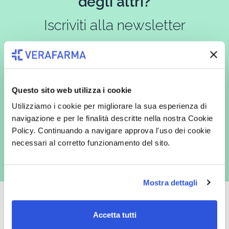
degli altri?
Iscriviti alla newsletter
In qualità di interessato, avendo letto l’informativa
Privacy Policy
redatta ai sensi del Regolamento EU 2016/679, acconsento
Questo sito web utilizza i cookie
espressamente al trattamento dei miei dati personali per finalità
commerciali da parte di Verafarma, tra cui invio di comunicazioni
Utilizziamo i cookie per migliorare la sua esperienza di
marketing (con modalità telematiche - quali ad es. newsletter ed e-mail
navigazione e per le finalità descritte nella nostra Cookie
con inviti e comunicazioni commerciali - e modalità tradizionali, quali ad
es. posta cartacea)
Policy. Continuando a navigare approva l'uso dei cookie
necessari al corretto funzionamento del sito.
Mostra dettagli
Accetta tutti