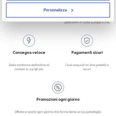
Oltre 50.000 prodotti
Spedizione gratuita
Personalizza
Catalogo prodotti ampio e completo
Con un acquisto minimo di 29.90 €
per soddisfare tutte le esigenze.
la spedizione la regaliamo noi.
Spedizioni in tutta Europa a 20€.
Consegna veloce
Pagamenti sicuri
Dalla conferma dell’ordine al
I tuoi acquisti on line protetti e
corriere in 24/96 ore.
sicuri.
Promozioni ogni giorno
Offerte e sconti ogni giorno che fanno bene al tuo portafoglio.