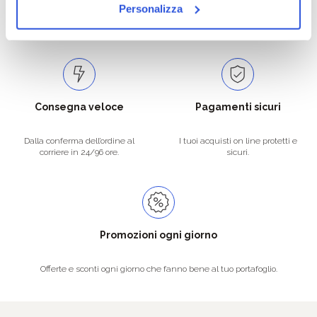
Catalogo prodotti ampio e completo
Con un acquisto minimo di 29.90 €
Personalizza
per soddisfare tutte le esigenze.
la spedizione la regaliamo noi.
Spedizioni in tutta Europa a 20€.
Consegna veloce
Pagamenti sicuri
Dalla conferma dell’ordine al
I tuoi acquisti on line protetti e
corriere in 24/96 ore.
sicuri.
Promozioni ogni giorno
Offerte e sconti ogni giorno che fanno bene al tuo portafoglio.