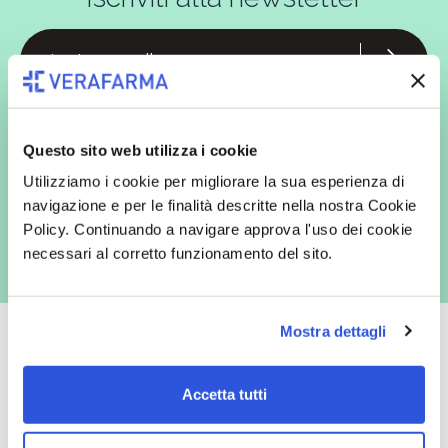
In qualità di interessato, avendo letto l’informativa
Privacy Policy
redatta ai sensi del Regolamento EU 2016/679, acconsento
espressamente al trattamento dei miei dati personali per finalità
Questo sito web utilizza i cookie
commerciali da parte di Verafarma, tra cui invio di comunicazioni
marketing (con modalità telematiche - quali ad es. newsletter ed e-mail
Utilizziamo i cookie per migliorare la sua esperienza di
con inviti e comunicazioni commerciali - e modalità tradizionali, quali ad
es. posta cartacea)
navigazione e per le finalità descritte nella nostra Cookie
Policy. Continuando a navigare approva l'uso dei cookie
necessari al corretto funzionamento del sito.
Mostra dettagli
Accetta tutti
Oltre 50.000 prodotti
Spedizione gratuita