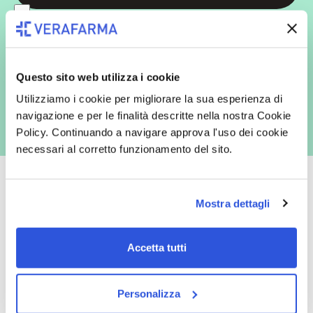
In qualità di interessato, avendo letto l’informativa
Privacy Policy
redatta ai sensi del Regolamento EU 2016/679, acconsento
espressamente al trattamento dei miei dati personali per finalità
commerciali da parte di Verafarma, tra cui invio di comunicazioni
marketing (con modalità telematiche - quali ad es. newsletter ed e-mail
con inviti e comunicazioni commerciali - e modalità tradizionali, quali ad
Questo sito web utilizza i cookie
es. posta cartacea)
Utilizziamo i cookie per migliorare la sua esperienza di
navigazione e per le finalità descritte nella nostra Cookie
Policy. Continuando a navigare approva l'uso dei cookie
necessari al corretto funzionamento del sito.
Mostra dettagli
Oltre 50.000 prodotti
Spedizione gratuita
Accetta tutti
Catalogo prodotti ampio e completo
Con un acquisto minimo di 29.90 €
per soddisfare tutte le esigenze.
la spedizione la regaliamo noi.
Spedizioni in tutta Europa a 20€.
Personalizza