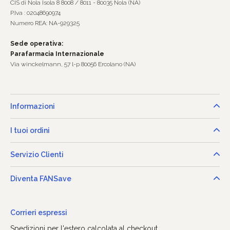
CIS di Nola Isola 8 8008 / 8011 - 80035 Nola (NA)
P.Iva : 02048690974
Numero REA: NA-929325
Sede operativa:
Parafarmacia Internazionale
Via winckelmann, 57 l-p 80056 Ercolano (NA)
Informazioni
I tuoi ordini
Servizio Clienti
Diventa FANSave
Corrieri espressi
Spedizioni per l'estero calcolata al checkout