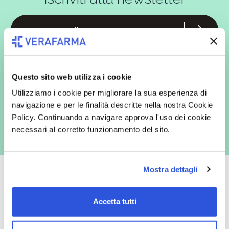
In qualità di interessato, avendo letto l’informativa
Privacy Policy
redatta ai sensi del Regolamento EU 2016/679, acconsento
espressamente al trattamento dei miei dati personali per finalità
Questo sito web utilizza i cookie
commerciali da parte di Verafarma, tra cui invio di comunicazioni
marketing (con modalità telematiche - quali ad es. newsletter ed e-mail
Utilizziamo i cookie per migliorare la sua esperienza di
con inviti e comunicazioni commerciali - e modalità tradizionali, quali ad
es. posta cartacea)
navigazione e per le finalità descritte nella nostra Cookie
Policy. Continuando a navigare approva l'uso dei cookie
necessari al corretto funzionamento del sito.
Mostra dettagli
Accetta tutti
Oltre 50.000 prodotti
Spedizione gratuita