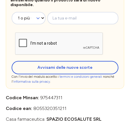
avviseremo quando il prodotto sarà di nuovo
disponibile.
La tua e-mail
Avvisami delle nuove scorte
Con l'invio del modulo accetto i
termini e condizioni generali
nonché
l'
informativa sulla privacy
.
Codice Minsan:
975447311
Codice ean:
8055320351211
Casa farmaceutica:
SPAZIO ECOSALUTE SRL