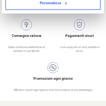
Catalogo prodotti ampio e completo
Con un acquisto minimo di 29.90 €
Personalizza
per soddisfare tutte le esigenze.
la spedizione la regaliamo noi.
Spedizioni in tutta Europa a 20€.
Consegna veloce
Pagamenti sicuri
Dalla conferma dell’ordine al
I tuoi acquisti on line protetti e
corriere in 24/96 ore.
sicuri.
Promozioni ogni giorno
Offerte e sconti ogni giorno che fanno bene al tuo portafoglio.