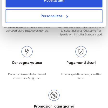
Accetta tutti
Oltre 50.000 prodotti
Spedizione gratuita
Personalizza
Catalogo prodotti ampio e completo
Con un acquisto minimo di 29.90 €
per soddisfare tutte le esigenze.
la spedizione la regaliamo noi.
Spedizioni in tutta Europa a 20€.
Consegna veloce
Pagamenti sicuri
Dalla conferma dell’ordine al
I tuoi acquisti on line protetti e
corriere in 24/96 ore.
sicuri.
Promozioni ogni giorno