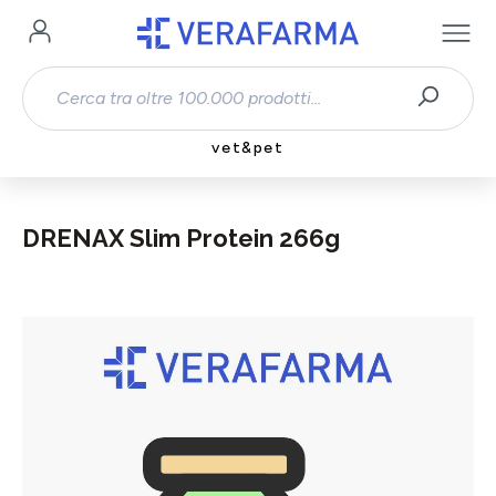
Passa al contenuto principale
vet&pet
DRENAX Slim Protein 266g
Salta la galleria di immagini