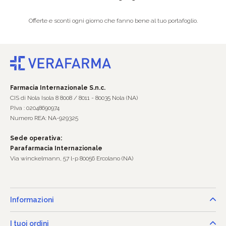
Offerte e sconti ogni giorno che fanno bene al tuo portafoglio.
Farmacia Internazionale S.n.c.
CIS di Nola Isola 8 8008 / 8011 - 80035 Nola (NA)
P.Iva : 02048690974
Numero REA: NA-929325
Sede operativa:
Parafarmacia Internazionale
Via winckelmann, 57 l-p 80056 Ercolano (NA)
Informazioni
I tuoi ordini