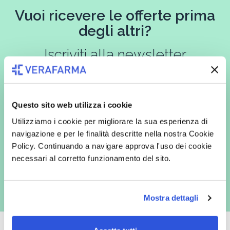
Vuoi ricevere le offerte prima
degli altri?
Iscriviti alla newsletter
Questo sito web utilizza i cookie
In qualità di interessato, avendo letto l’informativa
Privacy Policy
redatta ai sensi del Regolamento EU 2016/679, acconsento
Utilizziamo i cookie per migliorare la sua esperienza di
espressamente al trattamento dei miei dati personali per finalità
commerciali da parte di Verafarma, tra cui invio di comunicazioni
navigazione e per le finalità descritte nella nostra Cookie
marketing (con modalità telematiche - quali ad es. newsletter ed e-mail
Policy. Continuando a navigare approva l'uso dei cookie
con inviti e comunicazioni commerciali - e modalità tradizionali, quali ad
es. posta cartacea)
necessari al corretto funzionamento del sito.
Mostra dettagli