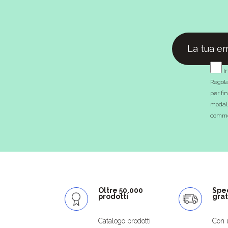
In
Regola
per fi
modali
commer
Oltre 50.000
Spe
prodotti
grat
Catalogo prodotti
Con 