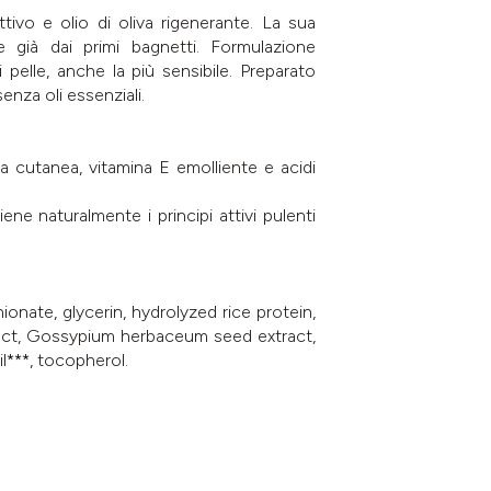
ivo e olio di oliva rigenerante. La sua
e già dai primi bagnetti. Formulazione
i pelle, anche la più sensibile. Preparato
enza oli essenziali.
era cutanea, vitamina E emolliente e acidi
ene naturalmente i principi attivi pulenti
onate, glycerin, hydrolyzed rice protein,
tract, Gossypium herbaceum seed extract,
l***, tocopherol.