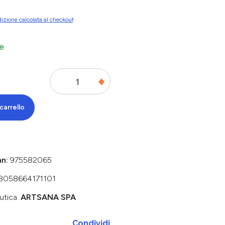
izione calcolata al checkout
e
carrello
an:
975582065
8058664171101
utica:
ARTSANA SPA
Condividi