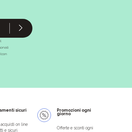
l
onali
 (con
menti sicuri
Promozioni ogni
giorno
i acquisti on line
Offerte e sconti ogni
ti e sicuri.