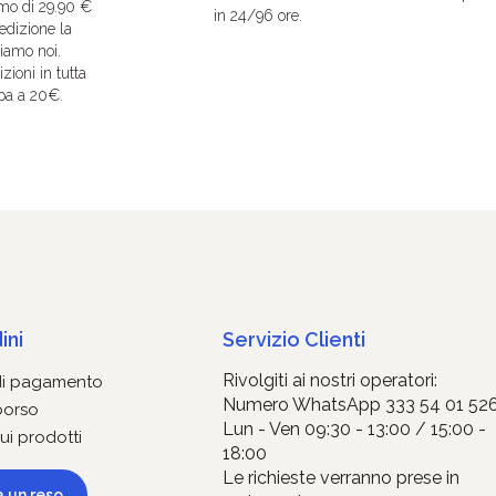
mo di 29.90 €
in 24/96 ore.
edizione la
iamo noi.
zioni in tutta
pa a 20€.
ini
Servizio Clienti
Rivolgiti ai nostri operatori:
di pagamento
Numero WhatsApp 333 54 01 52
borso
Lun - Ven 09:30 - 13:00 / 15:00 -
ui prodotti
18:00
Le richieste verranno prese in
a un reso