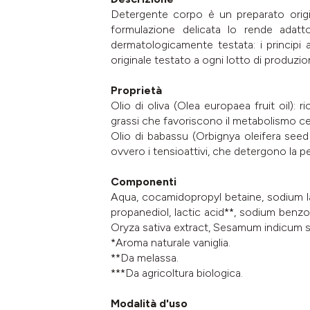
Detergente corpo è un preparato origin
formulazione delicata lo rende adatto
dermatologicamente testata: i principi at
originale testato a ogni lotto di produzi
Proprietà
Olio di oliva (Olea europaea fruit oil): 
grassi che favoriscono il metabolismo cel
Olio di babassu (Orbignya oleifera seed o
ovvero i tensioattivi, che detergono la p
Componenti
Aqua, cocamidopropyl betaine, sodium lau
propanediol, lactic acid**, sodium benz
Oryza sativa extract, Sesamum indicum see
*Aroma naturale vaniglia.
**Da melassa.
***Da agricoltura biologica.
Modalità d'uso