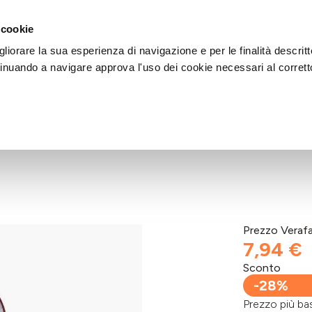
DI AIUTO?
CHIAMACI AL NUMERO 030 764 1124
(LUN-VEN / 9:30-13:00 / 15
 cookie
liorare la sua esperienza di navigazione e per le finalità descritt
inuando a navigare approva l'uso dei cookie necessari al corrett
Prezzo Veraf
7,94 €
Sconto
-28%
Prezzo più 