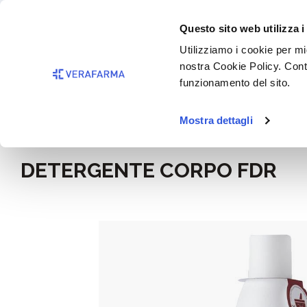
Passa al contenuto principale
BISOGNO 
Questo sito web utilizza i
Salta alla ricerca
Utilizziamo i cookie per mig
nostra Cookie Policy. Cont
Passa alla navigazione principale
funzionamento del sito.
Mostra dettagli
Home
Mamma e bimbo
DETERGENTE CORPO FDR
Salta la galleria di immagini