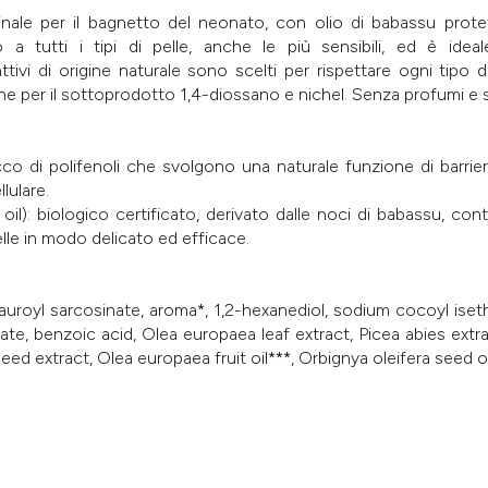
ale per il bagnetto del neonato, con olio di babassu protett
 a tutti i tipi di pelle, anche le più sensibili, ed è ideal
tivi di origine naturale sono scelti per rispettare ogni tipo d
one per il sottoprodotto 1,4-diossano e nichel. Senza profumi e s
ricco di polifenoli che svolgono una naturale funzione di barri
lulare.
il): biologico certificato, derivato dalle noci di babassu, conti
elle in modo delicato ed efficace.
royl sarcosinate, aroma*, 1,2-hexanediol, sodium cocoyl isethi
oate, benzoic acid, Olea europaea leaf extract, Picea abies ex
d extract, Olea europaea fruit oil***, Orbignya oleifera seed oi