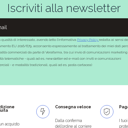
Iscriviti alla newsletter
 qualità di interessato, avendo letto l’informativa
Privacy Policy
redatta ai sensi de
mento EU 2016/679, acconsento espressamente al trattamento dei miei dati pers
nalità commerciali da parte di Verafarma, tra cui invio di comunicazioni marketing
tà telematiche - quali ad es. newsletter ed e-mail con inviti e comunicazioni
ciali - e modalità tradizionali, quali ad es. posta cartacea)
dizione
Consegna veloce
Paga
uita
Dalla conferma
I tuo
un acquisto
dell’ordine al corriere
protet