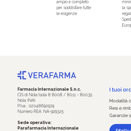
ampio e completo
mini
per soddisfare tutte
la sp
le esigenze.
regal
Spedi
Euro
I tuoi ord
Farmacia Internazionale S.n.c.
CIS di Nola Isola 8 8008 / 8011 - 80035
Nola (NA)
Modalità 
P.Iva : 02048690974
Resi e rim
Numero REA: NA-929325
Garanzie s
Sede operativa:
Parafarmacia Internazionale
Effettu