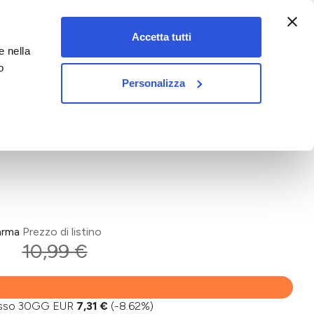
:00-18:00)
Accetta tutti
e nella
vet&pet
o
Personalizza
arma
Prezzo di listino
10,99 €
basso 30GG EUR
7,31 €
(-8.62%)