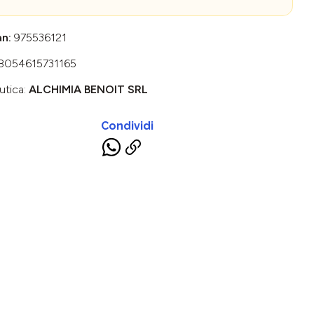
an:
975536121
8054615731165
utica:
ALCHIMIA BENOIT SRL
Condividi