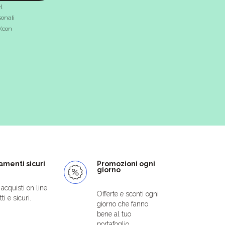
l
onali
 (con
menti sicuri
Promozioni ogni
giorno
i acquisti on line
Offerte e sconti ogni
ti e sicuri.
giorno che fanno
bene al tuo
portafoglio.