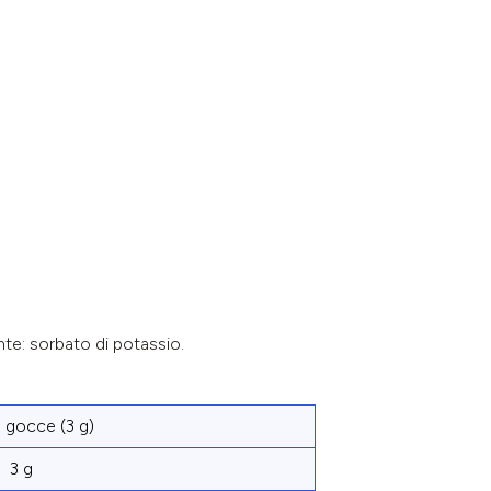
nte: sorbato di potassio.
 gocce (3 g)
3 g