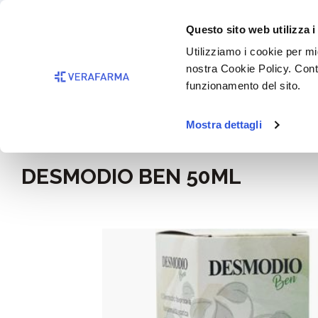
Passa al contenuto principale
BISOGNO 
Questo sito web utilizza i
Salta alla ricerca
Utilizziamo i cookie per mig
nostra Cookie Policy. Cont
Passa alla navigazione principale
funzionamento del sito.
Mostra dettagli
Home
Alimentazione e integratori
DESMODIO BEN 50ML
Salta la galleria di immagini