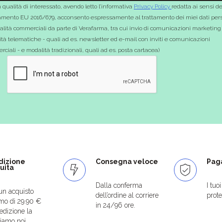
 qualità di interessato, avendo letto l’informativa
Privacy Policy
redatta ai sensi de
mento EU 2016/679, acconsento espressamente al trattamento dei miei dati pers
nalità commerciali da parte di Verafarma, tra cui invio di comunicazioni marketing
tà telematiche - quali ad es. newsletter ed e-mail con inviti e comunicazioni
ciali - e modalità tradizionali, quali ad es. posta cartacea)
dizione
Consegna veloce
Paga
uita
Dalla conferma
I tuo
un acquisto
dell’ordine al corriere
protet
mo di 29.90 €
in 24/96 ore.
edizione la
iamo noi.