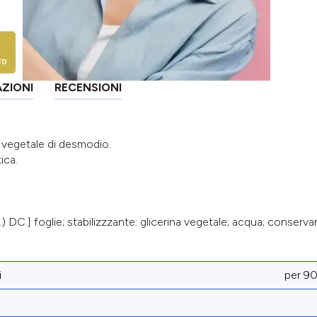
AZIONI
RECENSIONI
o vegetale di desmodio.
ica.
) DC.] foglie; stabilizzzante: glicerina vegetale; acqua; conserva
i
per 90