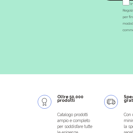
In
Regola
per fi
modali
commer
Oltre 50.000
Spe
prodotti
grat
Catalogo prodotti
Con 
ampio e completo
mini
per soddisfare tutte
la sp
le esigenze.
regal