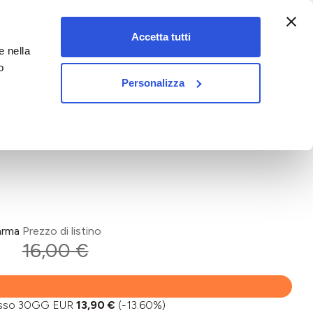
:00-18:00)
Accetta tutti
e nella
vet&pet
o
Personalizza
arma
Prezzo di listino
16,00 €
basso 30GG EUR
13,90 €
(-13.60%)