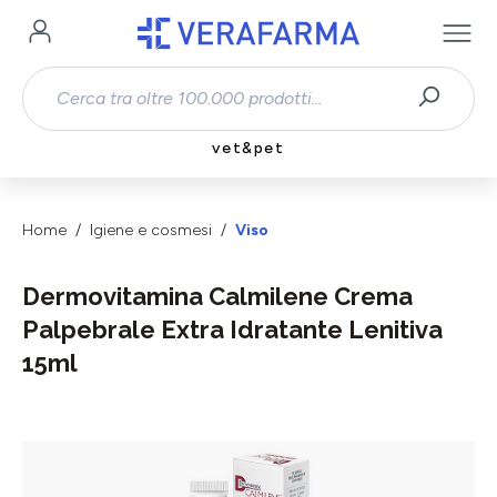
Passa al contenuto principale
vet&pet
Home
Igiene e cosmesi
Viso
Dermovitamina Calmilene Crema
Palpebrale Extra Idratante Lenitiva
15ml
Salta la galleria di immagini