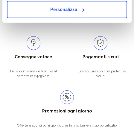
Personalizza
Catalogo prodotti ampio e completo
Con un acquisto minimo di 29.90 €
per soddisfare tutte le esigenze.
la spedizione la regaliamo noi.
Spedizioni in tutta Europa a 20€.
Consegna veloce
Pagamenti sicuri
Dalla conferma dell’ordine al
I tuoi acquisti on line protetti e
corriere in 24/96 ore.
sicuri.
Promozioni ogni giorno
Offerte e sconti ogni giorno che fanno bene al tuo portafoglio.