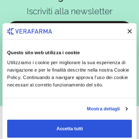
Iscriviti alla newsletter
In qualità di interessato, avendo letto l’informativa
Privacy Policy
redatta ai sensi del Regolamento EU 2016/679, acconsento
Questo sito web utilizza i cookie
espressamente al trattamento dei miei dati personali per finalità
commerciali da parte di Verafarma, tra cui invio di comunicazioni
Utilizziamo i cookie per migliorare la sua esperienza di
marketing (con modalità telematiche - quali ad es. newsletter ed e-mail
con inviti e comunicazioni commerciali - e modalità tradizionali, quali ad
navigazione e per le finalità descritte nella nostra Cookie
es. posta cartacea)
Policy. Continuando a navigare approva l'uso dei cookie
necessari al corretto funzionamento del sito.
Mostra dettagli
Accetta tutti
Oltre 50.000 prodotti
Spedizione gratuita