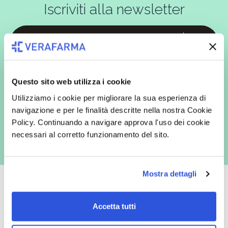
Iscriviti alla newsletter
In qualità di interessato, avendo letto l’informativa
Privacy Policy
redatta ai sensi del Regolamento EU 2016/679, acconsento
espressamente al trattamento dei miei dati personali per finalità
Questo sito web utilizza i cookie
commerciali da parte di Verafarma, tra cui invio di comunicazioni
marketing (con modalità telematiche - quali ad es. newsletter ed e-mail
Utilizziamo i cookie per migliorare la sua esperienza di
con inviti e comunicazioni commerciali - e modalità tradizionali, quali ad
navigazione e per le finalità descritte nella nostra Cookie
es. posta cartacea)
Policy. Continuando a navigare approva l'uso dei cookie
necessari al corretto funzionamento del sito.
Mostra dettagli
Accetta tutti
Oltre 50.000 prodotti
Spedizione gratuita