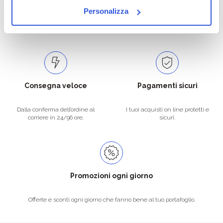
Personalizza
Catalogo prodotti ampio e completo
Con un acquisto minimo di 29.90 €
per soddisfare tutte le esigenze.
la spedizione la regaliamo noi.
Spedizioni in tutta Europa a 20€.
Consegna veloce
Pagamenti sicuri
Dalla conferma dell’ordine al
I tuoi acquisti on line protetti e
corriere in 24/96 ore.
sicuri.
Promozioni ogni giorno
Offerte e sconti ogni giorno che fanno bene al tuo portafoglio.