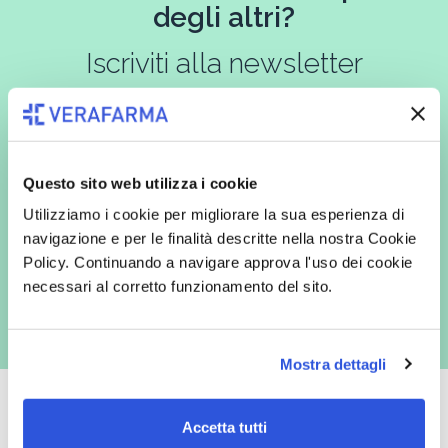
degli altri?
Iscriviti alla newsletter
In qualità di interessato, avendo letto l’informativa
Privacy Policy
Questo sito web utilizza i cookie
redatta ai sensi del Regolamento EU 2016/679, acconsento
espressamente al trattamento dei miei dati personali per finalità
Utilizziamo i cookie per migliorare la sua esperienza di
commerciali da parte di Verafarma, tra cui invio di comunicazioni
marketing (con modalità telematiche - quali ad es. newsletter ed e-mail
navigazione e per le finalità descritte nella nostra Cookie
con inviti e comunicazioni commerciali - e modalità tradizionali, quali ad
Policy. Continuando a navigare approva l'uso dei cookie
es. posta cartacea)
necessari al corretto funzionamento del sito.
Mostra dettagli
Accetta tutti