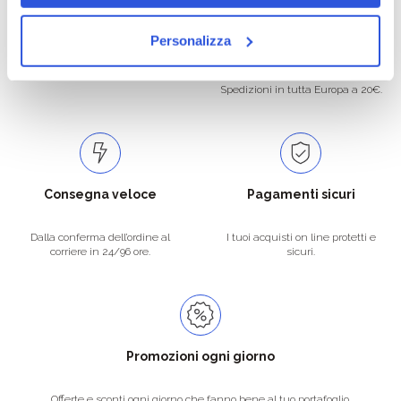
Oltre 50.000 prodotti
Spedizione gratuita
Personalizza
Catalogo prodotti ampio e completo
Con un acquisto minimo di 29.90 €
per soddisfare tutte le esigenze.
la spedizione la regaliamo noi.
Spedizioni in tutta Europa a 20€.
Consegna veloce
Pagamenti sicuri
Dalla conferma dell’ordine al
I tuoi acquisti on line protetti e
corriere in 24/96 ore.
sicuri.
Promozioni ogni giorno
Offerte e sconti ogni giorno che fanno bene al tuo portafoglio.