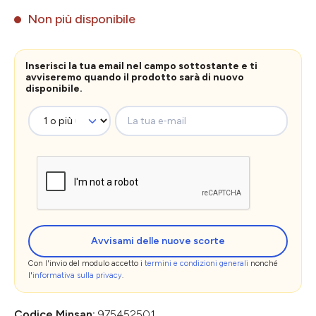
Non più disponibile
Inserisci la tua email nel campo sottostante e ti
avviseremo quando il prodotto sarà di nuovo
disponibile.
La tua e-mail
Avvisami delle nuove scorte
Con l'invio del modulo accetto i
termini e condizioni generali
nonché
l'
informativa sulla privacy
.
Codice Minsan:
975452501