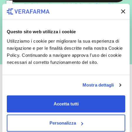
In qualità di interessato, avendo letto l’informativa
Privacy Policy
redatta ai sensi del Regolamento EU 2016/679, acconsento
espressamente al trattamento dei miei dati personali per finalità
commerciali da parte di Verafarma, tra cui invio di comunicazioni
marketing (con modalità telematiche - quali ad es. newsletter ed e-mail
con inviti e comunicazioni commerciali - e modalità tradizionali, quali ad
Questo sito web utilizza i cookie
es. posta cartacea)
Utilizziamo i cookie per migliorare la sua esperienza di
navigazione e per le finalità descritte nella nostra Cookie
Policy. Continuando a navigare approva l'uso dei cookie
necessari al corretto funzionamento del sito.
Mostra dettagli
Oltre 50.000 prodotti
Spedizione gratuita
Accetta tutti
Catalogo prodotti ampio e completo
Con un acquisto minimo di 29.90 €
per soddisfare tutte le esigenze.
la spedizione la regaliamo noi.
Spedizioni in tutta Europa a 20€.
Personalizza