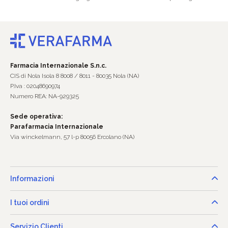
Farmacia Internazionale S.n.c.
CIS di Nola Isola 8 8008 / 8011 - 80035 Nola (NA)
P.Iva : 02048690974
Numero REA: NA-929325
Sede operativa:
Parafarmacia Internazionale
Via winckelmann, 57 l-p 80056 Ercolano (NA)
Informazioni
I tuoi ordini
Servizio Clienti