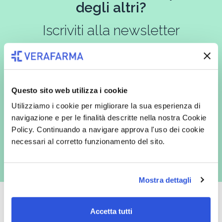
degli altri?
Iscriviti alla newsletter
In qualità di interessato, avendo letto l’informativa
Privacy Policy
Questo sito web utilizza i cookie
redatta ai sensi del Regolamento EU 2016/679, acconsento
espressamente al trattamento dei miei dati personali per finalità
Utilizziamo i cookie per migliorare la sua esperienza di
commerciali da parte di Verafarma, tra cui invio di comunicazioni
marketing (con modalità telematiche - quali ad es. newsletter ed e-mail
navigazione e per le finalità descritte nella nostra Cookie
con inviti e comunicazioni commerciali - e modalità tradizionali, quali ad
Policy. Continuando a navigare approva l'uso dei cookie
es. posta cartacea)
necessari al corretto funzionamento del sito.
Mostra dettagli
Accetta tutti