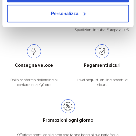
Oltre 50.000 prodotti
Spedizione gratuita
Personalizza
Catalogo prodotti ampio e completo
Con un acquisto minimo di 29.90 €
per soddisfare tutte le esigenze.
la spedizione la regaliamo noi.
Spedizioni in tutta Europa a 20€.
Consegna veloce
Pagamenti sicuri
Dalla conferma dell’ordine al
I tuoi acquisti on line protetti e
corriere in 24/96 ore.
sicuri.
Promozioni ogni giorno
Offerte e sconti ogni giorno che fanno bene al tuo portafoglio.