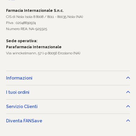
Farmacia Internazionale S.n.c.
CIS di Nola Isola 8 8008 / 8011 - 80035 Nola (NA)
P.Iva : 02048690974
Numero REA: NA-929325
Sede operativa:
Parafarmacia Internazionale
Via winckelmann, 57 l-p 80056 Ercolano (NA)
Informazioni
I tuoi ordini
Servizio Clienti
Diventa FANSave