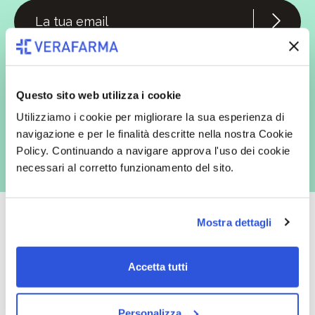
In qualità di interessato, avendo letto l’informativa
Privacy Policy
redatta ai sensi del Regolamento EU 2016/679, acconsento
espressamente al trattamento dei miei dati personali per finalità
commerciali da parte di Verafarma, tra cui invio di comunicazioni
Questo sito web utilizza i cookie
marketing (con modalità telematiche - quali ad es. newsletter ed e-mail
con inviti e comunicazioni commerciali - e modalità tradizionali, quali ad
Utilizziamo i cookie per migliorare la sua esperienza di
es. posta cartacea)
navigazione e per le finalità descritte nella nostra Cookie
Policy. Continuando a navigare approva l'uso dei cookie
necessari al corretto funzionamento del sito.
Mostra dettagli
Oltre 50.000 prodotti
Spedizione gratuita
Accetta tutti
Catalogo prodotti ampio e completo
Con un acquisto minimo di 29.90 €
per soddisfare tutte le esigenze.
la spedizione la regaliamo noi.
Personalizza