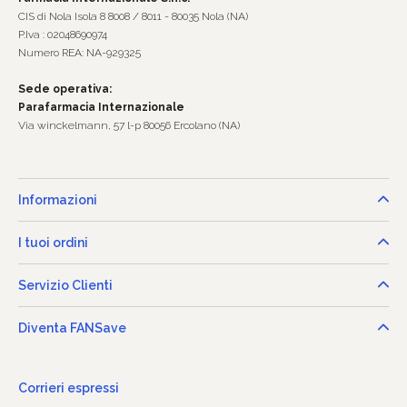
CIS di Nola Isola 8 8008 / 8011 - 80035 Nola (NA)
P.Iva : 02048690974
Numero REA: NA-929325
Sede operativa:
Parafarmacia Internazionale
Via winckelmann, 57 l-p 80056 Ercolano (NA)
Informazioni
I tuoi ordini
Servizio Clienti
Diventa FANSave
Corrieri espressi