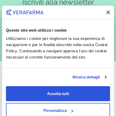
Iscriviti alla newsletter
In qualità di interessato, avendo letto l’informativa
Privacy Policy
Questo sito web utilizza i cookie
redatta ai sensi del Regolamento EU 2016/679, acconsento
espressamente al trattamento dei miei dati personali per finalità
Utilizziamo i cookie per migliorare la sua esperienza di
commerciali da parte di Verafarma, tra cui invio di comunicazioni
navigazione e per le finalità descritte nella nostra Cookie
marketing (con modalità telematiche - quali ad es. newsletter ed e-mail
con inviti e comunicazioni commerciali - e modalità tradizionali, quali ad
Policy. Continuando a navigare approva l'uso dei cookie
es. posta cartacea)
necessari al corretto funzionamento del sito.
Mostra dettagli
Oltre 50.000 prodotti
Spedizione gratuita
Accetta tutti
Catalogo prodotti ampio e completo
Con un acquisto minimo di 29.90 €
per soddisfare tutte le esigenze.
la spedizione la regaliamo noi.
Spedizioni in tutta Europa a 20€.
Personalizza