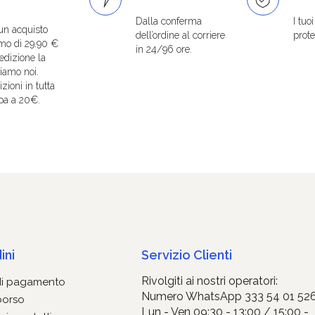
Dalla conferma
I tuo
un acquisto
dell’ordine al corriere
protet
mo di 29.90 €
in 24/96 ore.
edizione la
iamo noi.
zioni in tutta
pa a 20€.
ini
Servizio Clienti
Rivolgiti ai nostri operatori:
di pagamento
Numero WhatsApp 333 54 01 52
borso
Lun - Ven 09:30 - 13:00 / 15:00 -