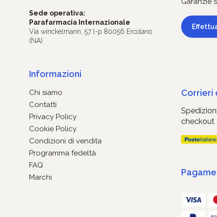
Garanzie s
Sede operativa:
Parafarmacia Internazionale
Effettu
Via winckelmann, 57 l-p 80056 Ercolano
(NA)
Informazioni
Corrieri
Chi siamo
Contatti
Spedizioni
Privacy Policy
checkout
Cookie Policy
Condizioni di vendita
Programma fedeltà
FAQ
Pagament
Marchi