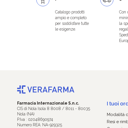
Catalogo prodotti
Con 
ampio e completo
mini
per soddisfare tutte
la sp
le esigenze.
regal
Spedi
Euro
I tuoi ord
Farmacia Internazionale S.n.c.
CIS di Nola Isola 8 8008 / 8011 - 80035
Nola (NA)
Modalità 
P.Iva : 02048690974
Resi e rim
Numero REA: NA-929325