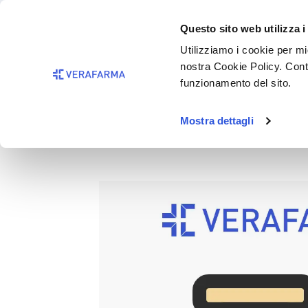
Passa al contenuto principale
BISOGNO 
Questo sito web utilizza i
Salta alla ricerca
Utilizziamo i cookie per mig
nostra Cookie Policy. Cont
Passa alla navigazione principale
funzionamento del sito.
Mostra dettagli
DANZA FIORI BAGNOSCHIUM
Salta la galleria di immagini