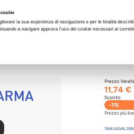
DI AIUTO?
CHIAMACI AL NUMERO 030 764 1124
(LUN-VEN / 9:30-13:00 / 15
 cookie
liorare la sua esperienza di navigazione e per le finalità descritt
inuando a navigare approva l'uso dei cookie necessari al corrett
A 250ML
Prezzo Veraf
11,74 €
Sconto
-1%
Prezzo più 
Tasse incluse. Sped