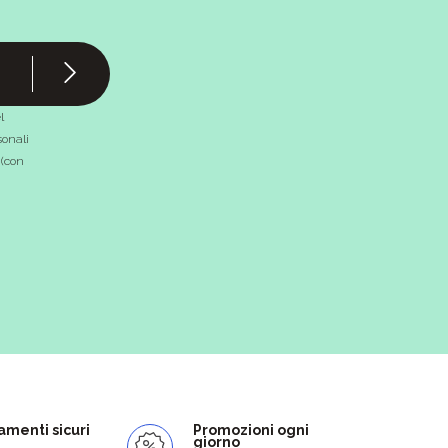
l
onali
 (con
menti sicuri
Promozioni ogni
giorno