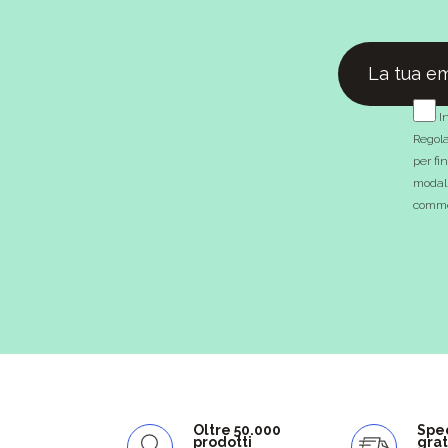
In
Regola
per fi
modali
commer
Oltre 50.000
Spe
prodotti
grat