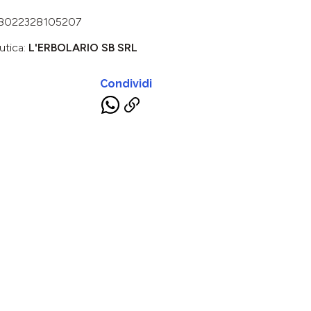
8022328105207
utica:
L'ERBOLARIO SB SRL
Condividi