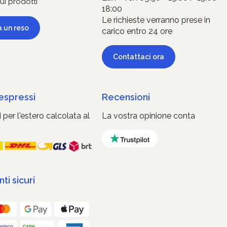
ui prodotti
18:00
Le richieste verranno prese in
a un reso
carico entro 24 ore
Contattaci ora
 espressi
Recensioni
 per l'estero calcolata al
La vostra opinione conta
i sicuri