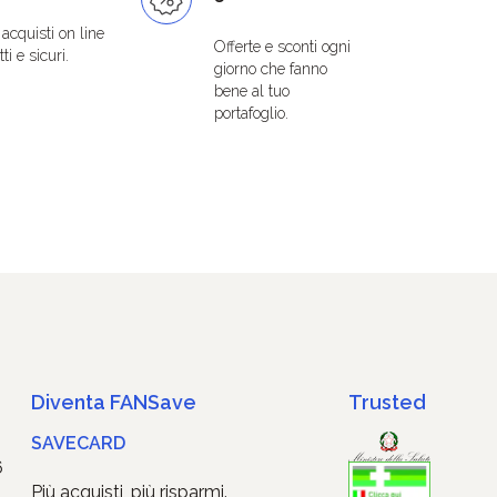
i acquisti on line
Offerte e sconti ogni
ti e sicuri.
giorno che fanno
bene al tuo
portafoglio.
Diventa FANSave
Trusted
SAVECARD
6
Più acquisti, più risparmi.