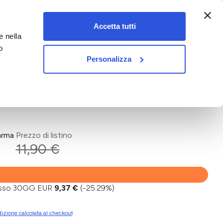
:00-18:00)
Accetta tutti
e nella
vet&pet
o
Personalizza
arma
Prezzo di listino
11,90 €
basso 30GG EUR
9,37 €
(-25.29%)
izione calcolata al checkout