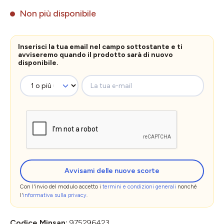
Non più disponibile
Inserisci la tua email nel campo sottostante e ti
avviseremo quando il prodotto sarà di nuovo
disponibile.
La tua e-mail
Avvisami delle nuove scorte
Con l'invio del modulo accetto i
termini e condizioni generali
nonché
l'
informativa sulla privacy
.
Codice Minsan:
975296423