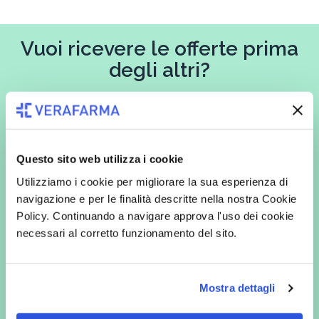
Vuoi ricevere le offerte prima
degli altri?
Iscriviti alla newsletter
Questo sito web utilizza i cookie
In qualità di interessato, avendo letto l’informativa
Privacy Policy
Utilizziamo i cookie per migliorare la sua esperienza di
redatta ai sensi del Regolamento EU 2016/679, acconsento
navigazione e per le finalità descritte nella nostra Cookie
espressamente al trattamento dei miei dati personali per finalità
commerciali da parte di Verafarma, tra cui invio di comunicazioni
Policy. Continuando a navigare approva l'uso dei cookie
marketing (con modalità telematiche - quali ad es. newsletter ed e-mail
necessari al corretto funzionamento del sito.
con inviti e comunicazioni commerciali - e modalità tradizionali, quali ad
es. posta cartacea)
Mostra dettagli