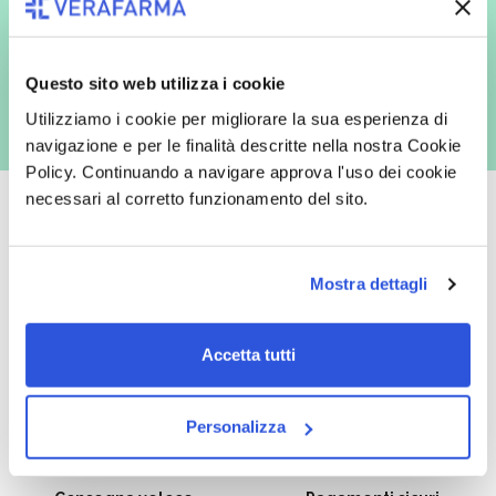
marketing (con modalità telematiche - quali ad es. newsletter ed e-mail
con inviti e comunicazioni commerciali - e modalità tradizionali, quali ad
es. posta cartacea)
Questo sito web utilizza i cookie
Utilizziamo i cookie per migliorare la sua esperienza di
navigazione e per le finalità descritte nella nostra Cookie
Policy. Continuando a navigare approva l'uso dei cookie
necessari al corretto funzionamento del sito.
Oltre 50.000 prodotti
Spedizione gratuita
Mostra dettagli
Catalogo prodotti ampio e completo
Con un acquisto minimo di 29.90 €
per soddisfare tutte le esigenze.
la spedizione la regaliamo noi.
Accetta tutti
Spedizioni in tutta Europa a 20€.
Personalizza