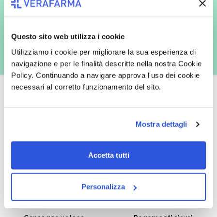
marketing (con modalità telematiche - quali ad es. newsletter ed e-mail
con inviti e comunicazioni commerciali - e modalità tradizionali, quali ad
es. posta cartacea)
Questo sito web utilizza i cookie
Utilizziamo i cookie per migliorare la sua esperienza di
navigazione e per le finalità descritte nella nostra Cookie
Policy. Continuando a navigare approva l'uso dei cookie
necessari al corretto funzionamento del sito.
Oltre 50.000 prodotti
Spedizione gratuita
Mostra dettagli
Catalogo prodotti ampio e completo
Con un acquisto minimo di 29.90 €
per soddisfare tutte le esigenze.
la spedizione la regaliamo noi.
Accetta tutti
Spedizioni in tutta Europa a 20€.
Personalizza