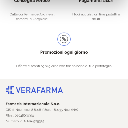
Consegna veloce
Pagamenti sicuri
Dalla conferma dell’ordine al
I tuoi acquisti on line protetti e
corriere in 24/96 ore.
sicuri.
Promozioni ogni giorno
Offerte e sconti ogni giorno che fanno bene al tuo portafoglio.
Farmacia Internazionale S.n.c.
CIS di Nola Isola 8 8008 / 8011 - 80035 Nola (NA)
P.Iva : 02048690974
Numero REA: NA-929325