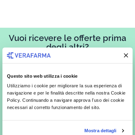
Vuoi ricevere le offerte prima
degli altri?
Iscriviti alla newsletter
Questo sito web utilizza i cookie
Utilizziamo i cookie per migliorare la sua esperienza di
In qualità di interessato, avendo letto l’informativa
Privacy Policy
navigazione e per le finalità descritte nella nostra Cookie
redatta ai sensi del Regolamento EU 2016/679, acconsento
Policy. Continuando a navigare approva l'uso dei cookie
espressamente al trattamento dei miei dati personali per finalità
commerciali da parte di Verafarma, tra cui invio di comunicazioni
necessari al corretto funzionamento del sito.
marketing (con modalità telematiche - quali ad es. newsletter ed e-mail
con inviti e comunicazioni commerciali - e modalità tradizionali, quali ad
es. posta cartacea)
Mostra dettagli