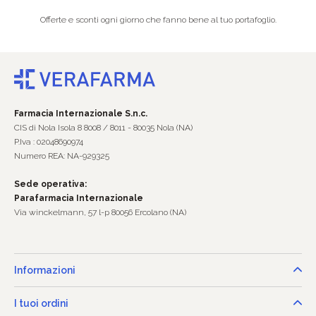
Offerte e sconti ogni giorno che fanno bene al tuo portafoglio.
Farmacia Internazionale S.n.c.
CIS di Nola Isola 8 8008 / 8011 - 80035 Nola (NA)
P.Iva : 02048690974
Numero REA: NA-929325
Sede operativa:
Parafarmacia Internazionale
Via winckelmann, 57 l-p 80056 Ercolano (NA)
Informazioni
I tuoi ordini