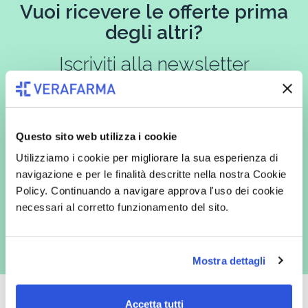
Vuoi ricevere le offerte prima
degli altri?
Iscriviti alla newsletter
Questo sito web utilizza i cookie
In qualità di interessato, avendo letto l’informativa
Privacy Policy
redatta ai sensi del Regolamento EU 2016/679, acconsento
Utilizziamo i cookie per migliorare la sua esperienza di
espressamente al trattamento dei miei dati personali per finalità
commerciali da parte di Verafarma, tra cui invio di comunicazioni
navigazione e per le finalità descritte nella nostra Cookie
marketing (con modalità telematiche - quali ad es. newsletter ed e-mail
Policy. Continuando a navigare approva l'uso dei cookie
con inviti e comunicazioni commerciali - e modalità tradizionali, quali ad
es. posta cartacea)
necessari al corretto funzionamento del sito.
Mostra dettagli
Accetta tutti